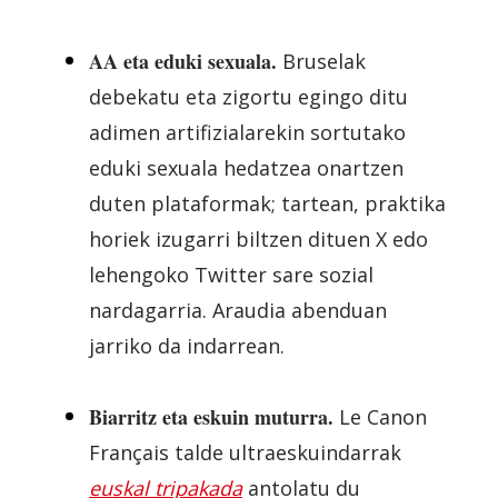
AA eta eduki sexuala.
Bruselak
debekatu eta zigortu egingo ditu
adimen artifizialarekin sortutako
eduki sexuala hedatzea onartzen
duten plataformak; tartean, praktika
horiek izugarri biltzen dituen X edo
lehengoko Twitter sare sozial
nardagarria. Araudia abenduan
jarriko da indarrean.
Biarritz eta eskuin muturra.
Le Canon
Français talde ultraeskuindarrak
euskal tripakada
antolatu du