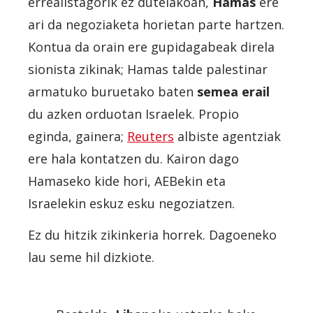
errealistagorik ez dutelakoan,
Hamas
ere
ari da negoziaketa horietan parte hartzen.
Kontua da orain ere gupidagabeak direla
sionista zikinak; Hamas talde palestinar
armatuko buruetako baten
semea erail
du azken orduotan Israelek. Propio
eginda, gainera;
Reuters
albiste agentziak
ere hala kontatzen du. Kairon dago
Hamaseko kide hori, AEBekin eta
Israelekin eskuz esku negoziatzen.
Ez du hitzik zikinkeria horrek. Dagoeneko
lau seme hil dizkiote.