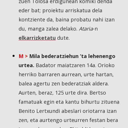
zuen Tolosa erdigunean komiki denda
eder bat; proiektu arriskatua dela
kontziente da, baina probatu nahi izan
du, manga zalea delako.
Ataria
-n
elkarrizketatu
dute.
M >
Mila bederatziehun ‘ta lehenengo
urtea.
Badator maiatzaren 14a. Orioko
herriko barraren aurrean, urte hartan,
balea agertu zen bederatziak aldera.
Aurten, beraz, 125 urte dira. Bertso
famatuak egin eta kantu bihurtu zituena
Benito Lertxundi abeslari oriotarra izan
zen, eta aurtengo urteurren festan bera