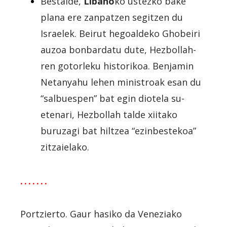
Bestalde,
Libano
ko ustezko bake
plana ere zanpatzen segitzen du
Israelek. Beirut hegoaldeko Ghobeiri
auzoa bonbardatu dute, Hezbollah-
ren gotorleku historikoa. Benjamin
Netanyahu lehen ministroak esan du
“salbuespen” bat egin diotela su-
etenari, Hezbollah talde xiitako
buruzagi bat hiltzea “ezinbestekoa”
zitzaielako.
· · · · · · ·
Portzierto. Gaur hasiko da Veneziako