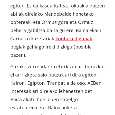
egiten. Ez da kasualitatea, fokuak aldatzen
abilak direlako Mendebalde honetako
botereak, eta Ormuz gora eta Ormuz
behera gabiltza baita gu ere. Baina Ekain
Carrasco kazetariak
kontatu digunak
begiak gehiago ireki dizkigu (posible
bazen).
Gazako zerrendaren etorkizunari buruzko
elkarrizketa saio batzuk ari dira egiten
Kairon, Egipton. Tranpatia da oso, AEBen
interesak ari direlako lehenesten beti.
Baita aliatu fidel duen Israelgo
estatuarena ere. Baina aukera