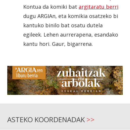
Kontua da komiki bat
argitaratu berri
dugu ARGIAn, eta komikia osatzeko bi
kantuko binilo bat osatu dutela
egileek. Lehen aurrerapena, esandako
kantu hori. Gaur, bigarrena.
ASTEKO KOORDENADAK
>>