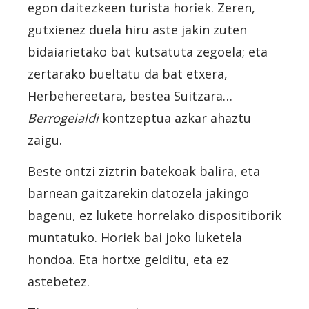
egon daitezkeen turista horiek. Zeren,
gutxienez duela hiru aste jakin zuten
bidaiarietako bat kutsatuta zegoela; eta
zertarako bueltatu da bat etxera,
Herbehereetara, bestea Suitzara…
Berrogeialdi
kontzeptua azkar ahaztu
zaigu.
Beste ontzi ziztrin batekoak balira, eta
barnean gaitzarekin datozela jakingo
bagenu, ez lukete horrelako dispositiborik
muntatuko. Horiek bai joko luketela
hondoa. Eta hortxe gelditu, eta ez
astebetez.