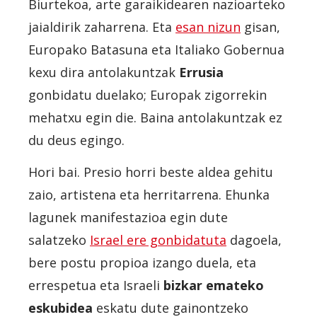
Biurtekoa, arte garaikidearen nazioarteko
jaialdirik zaharrena. Eta
esan nizun
gisan,
Europako Batasuna eta Italiako Gobernua
kexu dira antolakuntzak
Errusia
gonbidatu duelako; Europak zigorrekin
mehatxu egin die. Baina antolakuntzak ez
du deus egingo.
Hori bai. Presio horri beste aldea gehitu
zaio, artistena eta herritarrena. Ehunka
lagunek manifestazioa egin dute
salatzeko
Israel ere gonbidatuta
dagoela,
bere postu propioa izango duela, eta
errespetua eta Israeli
bizkar emateko
eskubidea
eskatu dute gainontzeko