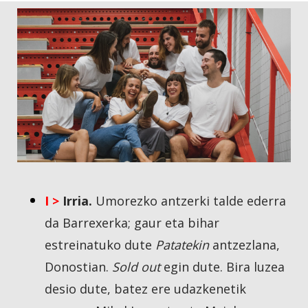
I >
Irria.
Umorezko antzerki talde ederra
da Barrexerka; gaur eta bihar
estreinatuko dute
Patatekin
antzezlana,
Donostian.
Sold out
egin dute. Bira luzea
desio dute, batez ere udazkenetik