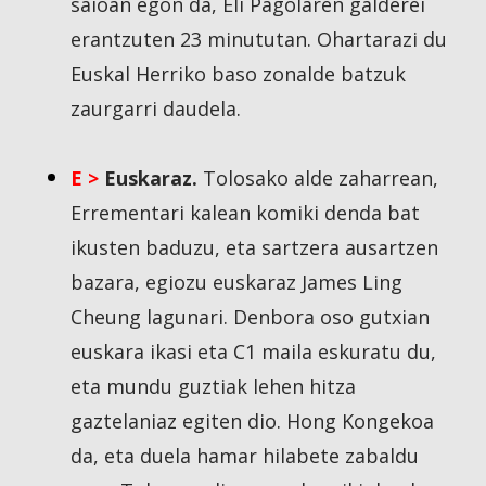
saioan egon da, Eli Pagolaren galderei
erantzuten 23 minututan. Ohartarazi du
Euskal Herriko baso zonalde batzuk
zaurgarri daudela.
E >
Euskaraz.
Tolosako alde zaharrean,
Errementari kalean komiki denda bat
ikusten baduzu, eta sartzera ausartzen
bazara, egiozu euskaraz James Ling
Cheung lagunari. Denbora oso gutxian
euskara ikasi eta C1 maila eskuratu du,
eta mundu guztiak lehen hitza
gaztelaniaz egiten dio. Hong Kongekoa
da, eta duela hamar hilabete zabaldu