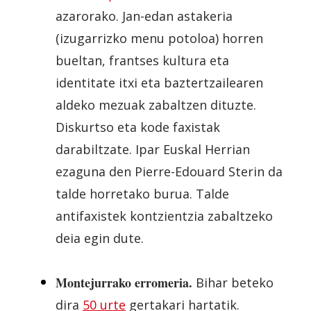
azarorako. Jan-edan astakeria
(izugarrizko menu potoloa) horren
bueltan, frantses kultura eta
identitate itxi eta baztertzailearen
aldeko mezuak zabaltzen dituzte.
Diskurtso eta kode faxistak
darabiltzate. Ipar Euskal Herrian
ezaguna den Pierre-Edouard Sterin da
talde horretako burua. Talde
antifaxistek kontzientzia zabaltzeko
deia egin dute.
Montejurrako erromeria.
Bihar beteko
dira
50 urte
gertakari hartatik.