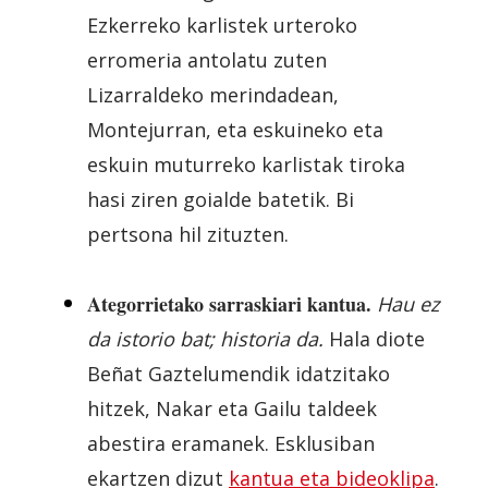
Ezkerreko karlistek urteroko
erromeria antolatu zuten
Lizarraldeko merindadean,
Montejurran, eta eskuineko eta
eskuin muturreko karlistak tiroka
hasi ziren goialde batetik. Bi
pertsona hil zituzten.
Ategorrietako sarraskiari kantua.
Hau ez
da istorio bat; historia da.
Hala diote
Beñat Gaztelumendik idatzitako
hitzek, Nakar eta Gailu taldeek
abestira eramanek. Esklusiban
ekartzen dizut
kantua eta bideoklipa
.