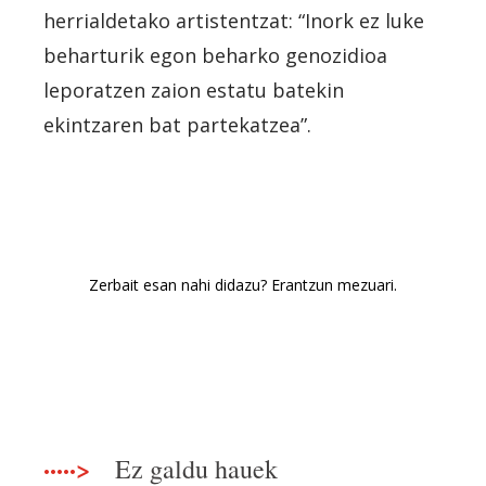
herrialdetako artistentzat: “Inork ez luke
beharturik egon beharko genozidioa
leporatzen zaion estatu batekin
ekintzaren bat partekatzea”.
Zerbait esan nahi didazu? Erantzun mezuari.
·····>
Ez galdu hauek