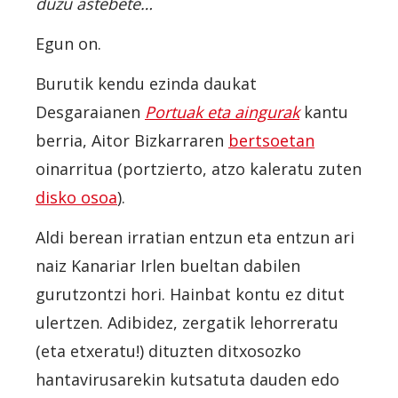
duzu astebete…
Egun on.
Burutik kendu ezinda daukat
Desgaraianen
Portuak eta aingurak
kantu
berria, Aitor Bizkarraren
bertsoetan
oinarritua (portzierto, atzo kaleratu zuten
disko osoa
).
Aldi berean irratian entzun eta entzun ari
naiz Kanariar Irlen bueltan dabilen
gurutzontzi hori. Hainbat kontu ez ditut
ulertzen. Adibidez, zergatik lehorreratu
(eta etxeratu!) dituzten ditxosozko
hantavirusarekin kutsatuta dauden edo