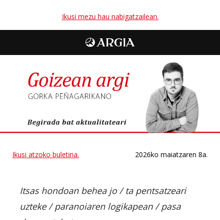
Ikusi mezu hau nabigatzailean.
Ikusi atzoko buletina.
2026ko maiatzaren 8a.
Itsas hondoan behea jo / ta pentsatzeari
uzteke / paranoiaren logikapean / pasa