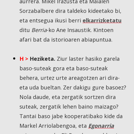
aurrera. Mikel Irazusta eta Maialen
Sorzabalbere dira taldeko kideetako bi,
eta entsegua ikusi berri
elkarrizketatu
ditu
Berria
-ko Ane Insaustik. Kintoen
afari bat da istorioaren abiapuntua.
H >
Heziketa.
Ziur laster hasiko garela
baso-suteak gora eta baso-suteak
behera, urtez urte areagotzen ari dira-
eta uda bueltan. Zer dakigu gure basoez?
Nola daude, eta zergatik sortzen dira
suteak, zergatik lehen baino maizago?
Tantai baso jabe kooperatibako kide da
Markel Arriolabengoa, eta
Egonarria