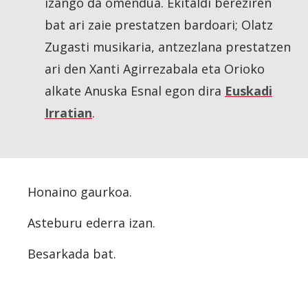
izango da omendua. Ekitaldi bereziren
bat ari zaie prestatzen bardoari; Olatz
Zugasti musikaria, antzezlana prestatzen
ari den Xanti Agirrezabala eta Orioko
alkate Anuska Esnal egon dira
Euskadi
Irratian
.
Honaino gaurkoa
.
Asteburu ederra izan.
Besarkada bat.