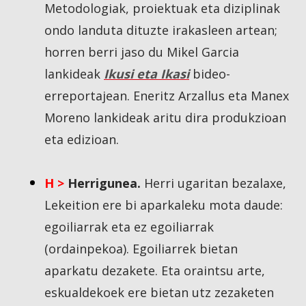
Metodologiak, proiektuak eta diziplinak
ondo landuta dituzte irakasleen artean;
horren berri jaso du Mikel Garcia
lankideak
Ikusi eta Ikasi
bideo-
erreportajean. Eneritz Arzallus eta Manex
Moreno lankideak aritu dira produkzioan
eta edizioan.
H >
Herrigunea.
Herri ugaritan bezalaxe,
Lekeition ere bi aparkaleku mota daude:
egoiliarrak eta ez egoiliarrak
(ordainpekoa). Egoiliarrek bietan
aparkatu dezakete. Eta oraintsu arte,
eskualdekoek ere bietan utz zezaketen