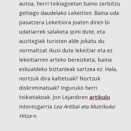
autoa, herri txikiagoetan baino zerbitzu
gehiago daudelako Lekeition. Baina uda
pasatzera Lekeitiora joaten diren bi
udatiarrek salaketa ipini dute, eta
auzitegiak turisten alde jokatu du:
normaltzat ikusi dute lekeitiar eta ez
lekeitiarren arteko bereizketa, baina
eskualdeko biztanleak sartzea ez. Hala,
nortzuk dira kaltetuak? Nortzuk
diskriminatuak? Inguruko herri
txikietakoak. Jon Lejardiren
artikulu
interesgarria
Lea Artibai eta Mutrikuko
Hitza
-n.