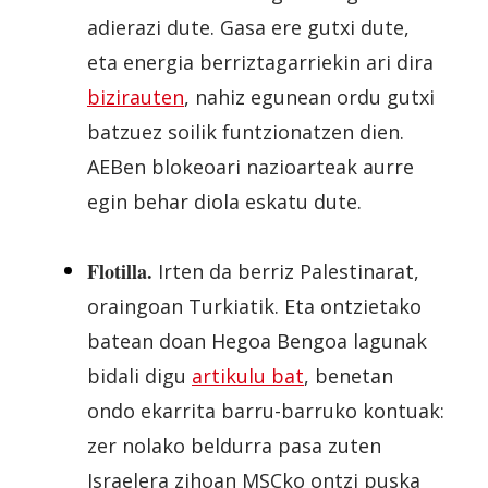
adierazi dute. Gasa ere gutxi dute,
eta energia berriztagarriekin ari dira
bizirauten
, nahiz egunean ordu gutxi
batzuez soilik funtzionatzen dien.
AEBen blokeoari nazioarteak aurre
egin behar diola eskatu dute.
Flotilla.
I
rten da berriz Palestinarat,
oraingoan Turkiatik. Eta ontzietako
batean doan Hegoa Bengoa lagunak
bidali digu
artikulu bat
, benetan
ondo ekarrita barru-barruko kontuak:
zer nolako beldurra pasa zuten
Israelera zihoan MSCko ontzi puska