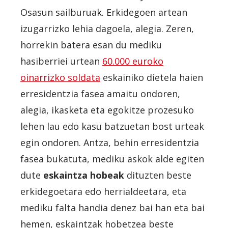
Osasun sailburuak. Erkidegoen artean
izugarrizko lehia dagoela, alegia. Zeren,
horrekin batera esan du mediku
hasiberriei urtean
60.000 euroko
oinarrizko soldata
eskainiko dietela haien
erresidentzia fasea amaitu ondoren,
alegia, ikasketa eta egokitze prozesuko
lehen lau edo kasu batzuetan bost urteak
egin ondoren. Antza, behin erresidentzia
fasea bukatuta, mediku askok alde egiten
dute
eskaintza hobeak
dituzten beste
erkidegoetara edo herrialdeetara, eta
mediku falta handia denez bai han eta bai
hemen, eskaintzak hobetzea beste