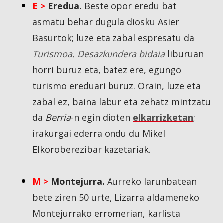
E >
Eredua.
Beste opor eredu bat
asmatu behar dugula diosku Asier
Basurtok; luze eta zabal espresatu da
Turismoa. Desazkundera bidaia
liburuan
horri buruz eta, batez ere, egungo
turismo ereduari buruz. Orain, luze eta
zabal ez, baina labur eta zehatz mintzatu
da
Berria
-n egin dioten
elkarrizketan
;
irakurgai ederra ondu du Mikel
Elkoroberezibar kazetariak.
M >
Montejurra.
Aurreko larunbatean
bete ziren 50 urte, Lizarra aldameneko
Montejurrako erromerian, karlista