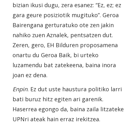
bizian ikusi dugu, zera esanez: “Ez, ez; ez
gara geure posiziotik mugituko”. Geroa
Bairengana gerturatuko ote zen jakin
nahiko zuen Aznalek, pentsatzen dut.
Zeren, gero, EH Bilduren proposamena
onartu du Geroa Baik, bi urteko
luzamendu bat zatekeena, baina inora
joan ez dena.
Enpin
. Ez dut uste haustura politiko larri
bati buruz hitz egiten ari garenik.
Haserrea egongo da, baina zaila litzateke
UPNri ateak hain erraz irekitzea.