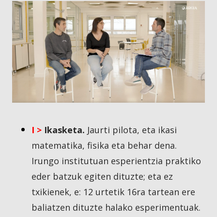
I >
I
kasketa.
Jaurti pilota, eta ikasi
matematika, fisika eta behar dena.
Irungo institutuan esperientzia praktiko
eder batzuk egiten dituzte; eta ez
txikienek, e: 12 urtetik 16ra tartean ere
baliatzen dituzte halako esperimentuak.