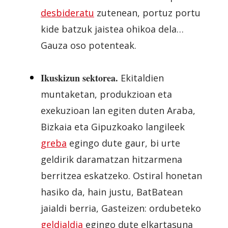
desbideratu
zutenean, portuz portu
kide batzuk jaistea ohikoa dela…
Gauza oso potenteak.
Ikuskizun sektorea.
Ekitaldien
muntaketan, produkzioan eta
exekuzioan lan egiten duten Araba,
Bizkaia eta Gipuzkoako langileek
greba
egingo dute gaur, bi urte
geldirik daramatzan hitzarmena
berritzea eskatzeko. Ostiral honetan
hasiko da, hain justu, BatBatean
jaialdi berria, Gasteizen: ordubeteko
geldialdia
egingo dute elkartasuna