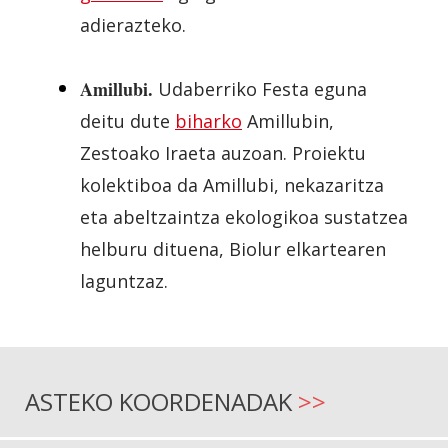
adierazteko.
Amillubi.
Udaberriko Festa eguna
deitu dute
biharko
Amillubin,
Zestoako Iraeta auzoan. Proiektu
kolektiboa da Amillubi, nekazaritza
eta abeltzaintza ekologikoa sustatzea
helburu dituena, Biolur elkartearen
laguntzaz.
ASTEKO KOORDENADAK
>>