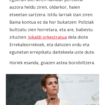
auzora heldu ziren, oldarkor, haien
etxeetan sartzera. Istilu larriak izan ziren.
Baina kontua ez da hor bukatzen: Poliziak
bultzatu zien horretara, eta are, babestu
zituzten.
Jokaldi orkestratua
dela diote
Errekaleorrekoek, eta datozen ordu eta
egunetan errepikatu daitekeela uste dute.
Horiek esanda, goazen astea borobiltzera.