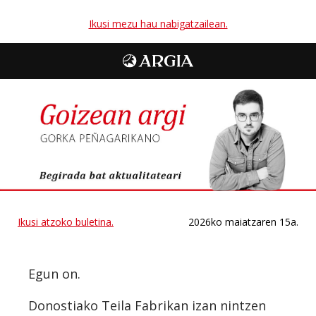
Ikusi mezu hau nabigatzailean.
Ikusi atzoko buletina.
2026ko maiatzaren 15a.
Egun on.
Donostiako Teila Fabrikan izan nintzen