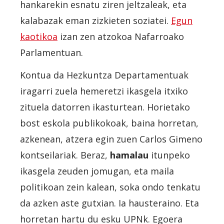
hankarekin esnatu ziren jeltzaleak, eta
kalabazak eman zizkieten soziatei.
Egun
kaotikoa
izan zen atzokoa Nafarroako
Parlamentuan.
Kontua da Hezkuntza Departamentuak
iragarri zuela hemeretzi ikasgela itxiko
zituela datorren ikasturtean. Horietako
bost eskola publikokoak, baina horretan,
azkenean, atzera egin zuen Carlos Gimeno
kontseilariak. Beraz,
hamalau
itunpeko
ikasgela zeuden jomugan, eta maila
politikoan zein kalean, soka ondo tenkatu
da azken aste gutxian. Ia hausteraino. Eta
horretan hartu du esku UPNk. Egoera