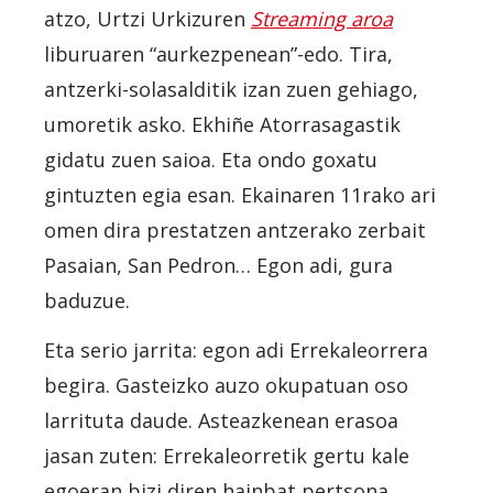
atzo, Urtzi Urkizuren
Streaming aroa
liburuaren “aurkezpenean”-edo. Tira,
antzerki-solasalditik izan zuen gehiago,
umoretik asko. Ekhiñe Atorrasagastik
gidatu zuen saioa. Eta ondo goxatu
gintuzten egia esan. Ekainaren 11rako ari
omen dira prestatzen antzerako zerbait
Pasaian, San Pedron… Egon adi, gura
baduzue.
Eta serio jarrita: egon adi Errekaleorrera
begira. Gasteizko auzo okupatuan oso
larrituta daude. Asteazkenean erasoa
jasan zuten: Errekaleorretik gertu kale
egoeran bizi diren hainbat pertsona