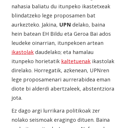
nahasia baliatu du itunpeko ikastetxeak
blindatzeko lege proposamen bat
aurkezteko. Jakina,
UPN
delako, baina
hein batean EH Bildu eta Geroa Bai ados
leudeke oinarrian, itunpekoen artean
ikastolak
daudelako; eta hamalau
itunpeko horietatik
kaltetuenak
ikastolak
direlako. Horregatik, azkenean, UPNren
lege proposamenari aurrerabidea eman
diote bi alderdi abertzaleek, abstentziora
jota.
Ez dago argi lurrikara politikoak zer
nolako seismoak eragingo dituen. Baina