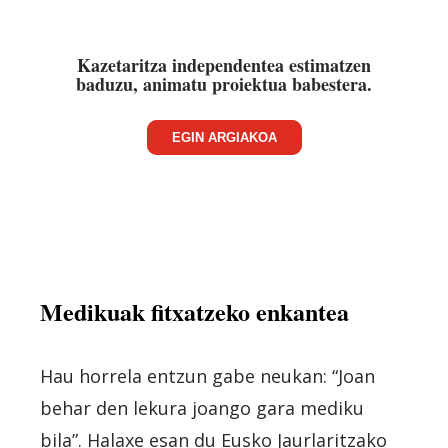
Kazetaritza independentea estimatzen
baduzu, animatu proiektua babestera.
EGIN ARGIAKOA
Medikuak fitxatzeko enkantea
Hau horrela entzun gabe neukan: “Joan
behar den lekura joango gara mediku
bila”. Halaxe esan du Eusko Jaurlaritzako