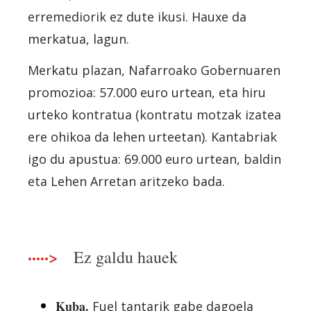
erremediorik ez dute ikusi. Hauxe da
merkatua, lagun.
Merkatu plazan, Nafarroako Gobernuaren
promozioa: 57.000 euro urtean, eta hiru
urteko kontratua (kontratu motzak izatea
ere ohikoa da lehen urteetan). Kantabriak
igo du apustua: 69.000 euro urtean, baldin
eta Lehen Arretan aritzeko bada.
·····>
Ez galdu hauek
Kuba.
Fuel tantarik gabe dagoela