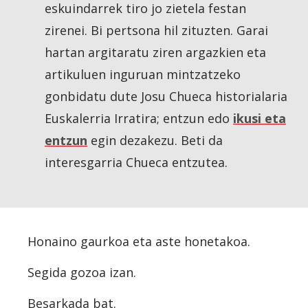
eskuindarrek tiro jo zietela festan
zirenei. Bi pertsona hil zituzten. Garai
hartan argitaratu ziren argazkien eta
artikuluen inguruan mintzatzeko
gonbidatu dute Josu Chueca historialaria
Euskalerria Irratira; entzun edo
ikusi eta
entzun
egin dezakezu. Beti da
interesgarria Chueca entzutea.
Honaino gaurkoa eta aste honetakoa
.
Segida gozoa izan.
Besarkada bat.