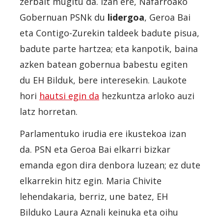
zerbait mugitu da. Izan ere, Nafarroako
Gobernuan PSNk du
lidergoa
, Geroa Bai
eta Contigo-Zurekin taldeek badute pisua,
badute parte hartzea; eta kanpotik, baina
azken batean gobernua babestu egiten
du EH Bilduk, bere interesekin. Laukote
hori
hautsi egin da
hezkuntza arloko auzi
latz horretan.
Parlamentuko irudia ere ikustekoa izan
da. PSN eta Geroa Bai elkarri bizkar
emanda egon dira denbora luzean; ez dute
elkarrekin hitz egin. Maria Chivite
lehendakaria, berriz, une batez, EH
Bilduko Laura Aznali keinuka eta oihu