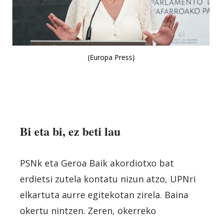
(Europa Press)
Bi eta bi, ez beti lau
PSNk eta Geroa Baik akordiotxo bat
erdietsi zutela kontatu nizun atzo, UPNri
elkartuta aurre egitekotan zirela. Baina
okertu nintzen. Zeren, okerreko