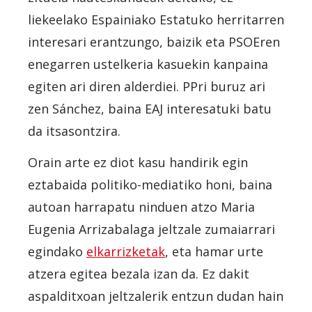
liekeelako Espainiako Estatuko herritarren
interesari erantzungo, baizik eta PSOEren
enegarren ustelkeria kasuekin kanpaina
egiten ari diren alderdiei. PPri buruz ari
zen Sánchez, baina EAJ interesatuki batu
da itsasontzira.
Orain arte ez diot kasu handirik egin
eztabaida politiko-mediatiko honi, baina
autoan harrapatu ninduen atzo Maria
Eugenia Arrizabalaga jeltzale zumaiarrari
egindako
elkarrizketak
, eta hamar urte
atzera egitea bezala izan da. Ez dakit
aspalditxoan jeltzalerik entzun dudan hain