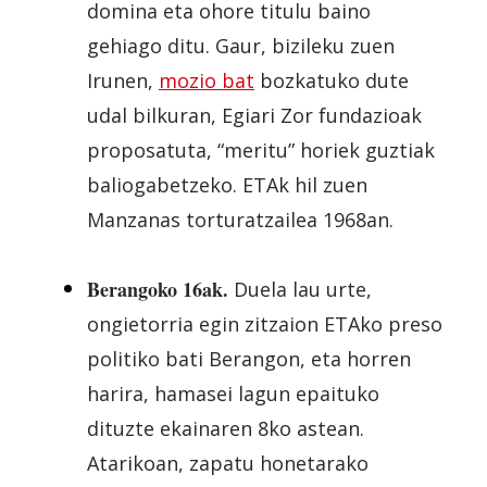
domina eta ohore titulu baino
gehiago ditu. Gaur, bizileku zuen
Irunen,
mozio bat
bozkatuko dute
udal bilkuran, Egiari Zor fundazioak
proposatuta, “meritu” horiek guztiak
baliogabetzeko. ETAk hil zuen
Manzanas torturatzailea 1968an.
Berangoko 16ak.
Duela lau urte,
ongietorria egin zitzaion ETAko preso
politiko bati Berangon, eta horren
harira, hamasei lagun epaituko
dituzte ekainaren 8ko astean.
Atarikoan, zapatu honetarako