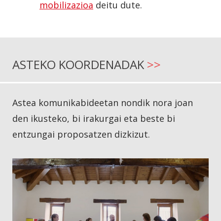
mobilizazioa
deitu dute.
ASTEKO KOORDENADAK
>>
Astea komunikabideetan nondik nora joan
den ikusteko, bi irakurgai eta beste bi
entzungai proposatzen dizkizut.