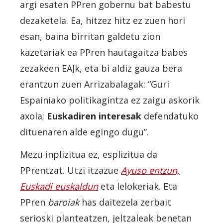
argi esaten PPren gobernu bat babestu
dezaketela. Ea, hitzez hitz ez zuen hori
esan, baina birritan galdetu zion
kazetariak ea PPren hautagaitza babes
zezakeen EAJk, eta bi aldiz gauza bera
erantzun zuen Arrizabalagak: “Guri
Espainiako politikagintza ez zaigu askorik
axola;
Euskadiren interesak
defendatuko
dituenaren alde egingo dugu”.
Mezu inplizitua ez, esplizitua da
PPrentzat. Utzi itzazue
Ayuso entzun,
Euskadi euskaldun
eta lelokeriak. Eta
PPren
baroiak
has daitezela zerbait
serioski planteatzen, jeltzaleak benetan