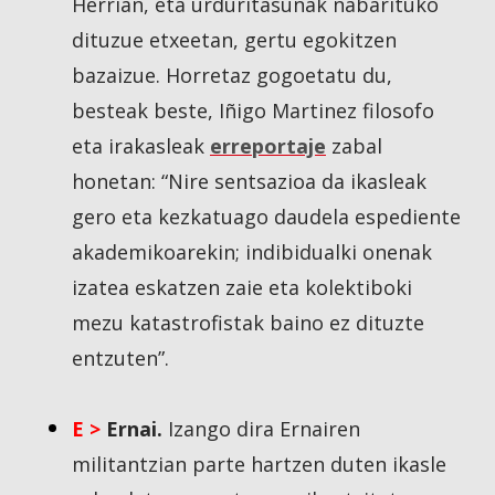
Herrian, eta urduritasunak nabarituko
dituzue etxeetan, gertu egokitzen
bazaizue. Horretaz gogoetatu du,
besteak beste, Iñigo Martinez filosofo
eta irakasleak
erreportaje
zabal
honetan: “Nire sentsazioa da ikasleak
gero eta kezkatuago daudela espediente
akademikoarekin; indibidualki onenak
izatea eskatzen zaie eta kolektiboki
mezu katastrofistak baino ez dituzte
entzuten”.
E >
Ernai.
Izango dira Ernairen
militantzian parte hartzen duten ikasle