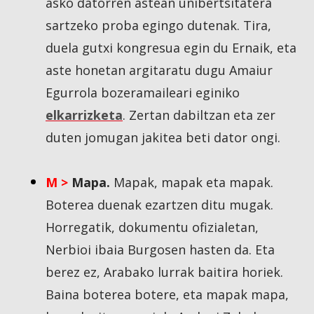
asko datorren astean unibertsitatera
sartzeko proba egingo dutenak. Tira,
duela gutxi kongresua egin du Ernaik, eta
aste honetan argitaratu dugu Amaiur
Egurrola bozeramaileari eginiko
elkarrizketa
. Zertan dabiltzan eta zer
duten jomugan jakitea beti dator ongi.
M >
Mapa.
Mapak, mapak eta mapak.
Boterea duenak ezartzen ditu mugak.
Horregatik, dokumentu ofizialetan,
Nerbioi ibaia Burgosen hasten da. Eta
berez ez, Arabako lurrak baitira horiek.
Baina boterea botere, eta mapak mapa,