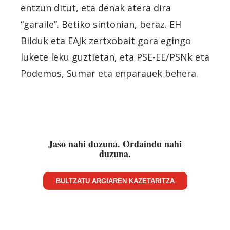
entzun ditut, eta denak atera dira
“garaile”. Betiko sintonian, beraz. EH
Bilduk eta EAJk zertxobait gora egingo
lukete leku guztietan, eta PSE-EE/PSNk eta
Podemos, Sumar eta enparauek behera.
Jaso nahi duzuna. Ordaindu nahi
duzuna.
BULTZATU ARGIAREN KAZETARITZA