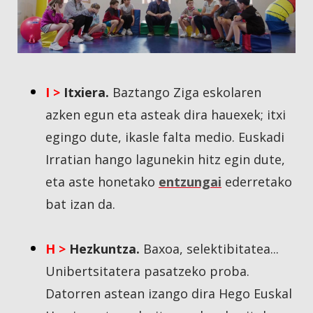
I >
Itxiera.
Baztango Ziga eskolaren
azken egun eta asteak dira hauexek; itxi
egingo dute, ikasle falta medio. Euskadi
Irratian hango lagunekin hitz egin dute,
eta aste honetako
entzungai
ederretako
bat izan da.
H >
Hezkuntza.
Baxoa, selektibitatea...
Unibertsitatera pasatzeko proba.
Datorren astean izango dira Hego Euskal