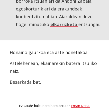
borroka itsuan ari da Andoni Zabala;
egoskorturik ari da erakundeak
konbentzitu nahian. Aiaraldean duzu
hogei minutuko
elkarrizketa
entzungai.
Honaino gaurkoa eta aste honetakoa.
Astelehenean, ekainarekin batera itzuliko
naiz.
Besarkada bat.
Ez zaude buletinera harpidetuta?
Eman izena.