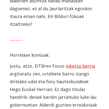
Madrilen asuntoa nahas-mahasean
dagoenez, ez al du Jaurlaritzak egonkor
itxura eman nahi, EH Bilduri fokuak
itzaltzeko?
· · · · · · ·
Horrelaxe kontuak.
Justu, atzo, EITBren Focus
inkesta berria
argitaratu zen, urtebete barru izango
direlako udal eta foru hauteskundeak
Hego Euskal Herrian. Ez dago titular
handirik: denak berdin jarraituko luke lau
gobernuetan. Alderdi guztien erreakzioak