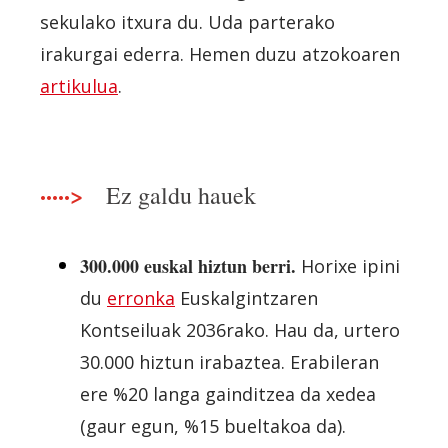
sekulako itxura du. Uda parterako
irakurgai ederra. Hemen duzu atzokoaren
artikulua
.
·····>
Ez galdu hauek
300.000 euskal hiztun berri.
Horixe ipini
du
erronka
Euskalgintzaren
Kontseiluak 2036rako. Hau da, urtero
30.000 hiztun irabaztea. Erabileran
ere %20 langa gainditzea da xedea
(gaur egun, %15 bueltakoa da).