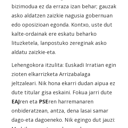
bizimodua ez da erraza izan behar; gauzak
asko aldatzen zaizkie nagusia gobernuan
edo oposizioan egonda. Kontxo, uste dut
kalte-ordainak ere eskatu beharko
lituzketela, lanpostuko zereginak asko
aldatu zaizkie-eta.
Lehengokora itzulita: Euskadi Irratian egin
zioten elkarrizketa Arrizabalaga
jeltzaleari. Nik hona ekarri dudan aipua ez
dute titular gisa eskaini. Fokua jarri dute
EAJ
ren eta
PSE
ren harremanaren
onbideratzean, antza, dena lasai samar
dago-eta dagoeneko. Nik egingo dut jauzi: