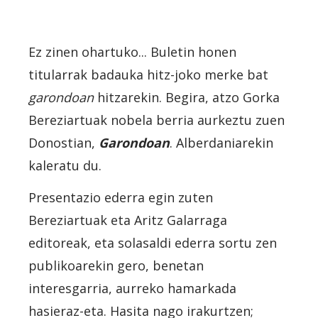
Ez zinen ohartuko... Buletin honen
titularrak badauka hitz-joko merke bat
garondoan
hitzarekin. Begira, atzo Gorka
Bereziartuak nobela berria aurkeztu zuen
Donostian,
Garondoan
. Alberdaniarekin
kaleratu du.
Presentazio ederra egin zuten
Bereziartuak eta Aritz Galarraga
editoreak, eta solasaldi ederra sortu zen
publikoarekin gero, benetan
interesgarria, aurreko hamarkada
hasieraz-eta. Hasita nago irakurtzen;