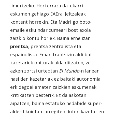
limurtzeko. Hori erraza da: ekarri
eskumen gehiago EAEra. Jeltzaleak
kontent horrekin. Eta Madrilgo boto-
emaile eskuindar xumeari bost axola
zaizkio kontu horiek. Baina erne izan
prentsa
, prentsa zentralista eta
espainolista. Eman trantsizio aldi bat
kazetariek ohiturak alda ditzaten, ze
azken zortzi urteotan
El Mundo
-n lanean
hasi den kazetariak ez baitaki autonomia
erkidegoei ematen zaizkien eskumenak
kritikatzen besterik. Ez da askotan
aipatzen, baina estatuko hedabide super-
alderdikoietan lan egiten duten kazetarien