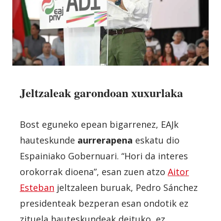
Jeltzaleak garondoan xuxurlaka
Bost eguneko epean bigarrenez, EAJk
hauteskunde
aurrerapena
eskatu dio
Espainiako Gobernuari. “Hori da interes
orokorrak dioena”, esan zuen atzo
Aitor
Esteban
jeltzaleen buruak, Pedro Sánchez
presidenteak bezperan esan ondotik ez
zituela hauteskundeak deituko, ez