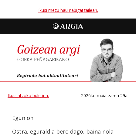
Ikusi mezu hau nabigatzailean.
Ikusi atzoko buletina.
2026ko maiatzaren 29a.
Egun on.
Ostra, eguraldia bero dago, baina nola