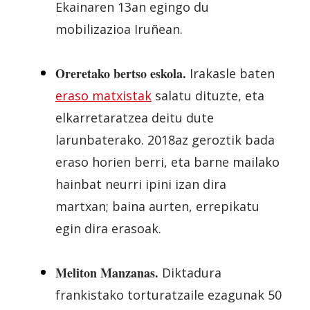
Ekainaren 13an egingo du
mobilizazioa Iruñean.
Oreretako bertso eskola
.
Irakasle baten
eraso matxistak
salatu dituzte, eta
elkarretaratzea deitu dute
larunbaterako. 2018az geroztik bada
eraso horien berri, eta barne mailako
hainbat neurri ipini izan dira
martxan; baina aurten, errepikatu
egin dira erasoak.
Meliton Manzanas.
Diktadura
frankistako torturatzaile ezagunak 50