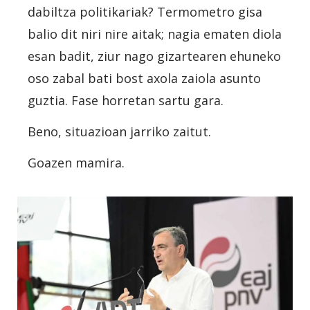
dabiltza politikariak? Termometro gisa
balio dit niri nire aitak; nagia ematen diola
esan badit, ziur nago gizartearen ehuneko
oso zabal bati bost axola zaiola asunto
guztia. Fase horretan sartu gara.
Beno, situazioan jarriko zaitut.
Goazen mamira.