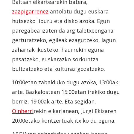
Baltsan elkartearekin batera,
zazpigarrenez
antolatu dugu euskara
hutsezko liburu eta disko azoka. Egun
paregabea izaten da argitaletxeengana
gerturatzeko, egileak ezagutzeko, lagun
zaharrak ikusteko, haurrekin eguna
pasatzeko, euskarazko sorkuntza
bultzatzeko eta kulturaz gozatzeko.
10:00etan zabalduko dugu azoka, 13:00ak
arte. Bazkalostean 15:00etan irekiko dugu
berriz, 19:00ak arte. Eta segidan,
Oinherri
rekin elkarlanean, Jurgi Ekizaren
20:00etako kontzertuak itxiko du eguna.