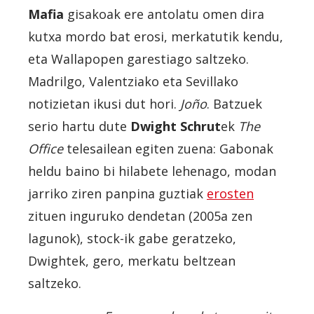
Mafia
gisakoak ere antolatu omen dira
kutxa mordo bat erosi, merkatutik kendu,
eta Wallapopen garestiago saltzeko.
Madrilgo, Valentziako eta Sevillako
notizietan ikusi dut hori.
Joño
. Batzuek
serio hartu dute
Dwight Schrut
ek
The
Office
telesailean egiten zuena: Gabonak
heldu baino bi hilabete lehenago, modan
jarriko ziren panpina guztiak
erosten
zituen inguruko dendetan (2005a zen
lagunok), stock-ik gabe geratzeko,
Dwightek, gero, merkatu beltzean
saltzeko.