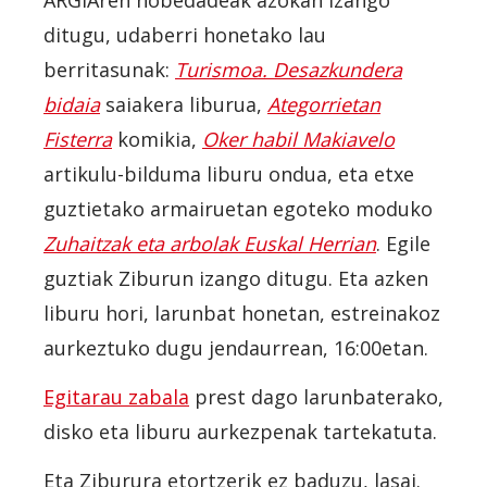
ARGIAren nobedadeak azokan izango
ditugu, udaberri honetako lau
berritasunak:
Turismoa. Desazkundera
bidaia
saiakera liburua,
Ategorrietan
Fisterra
komikia,
Oker habil Makiavelo
artikulu-bilduma liburu ondua, eta etxe
guztietako armairuetan egoteko moduko
Zuhaitzak eta arbolak Euskal Herrian
. Egile
guztiak Ziburun izango ditugu. Eta azken
liburu hori, larunbat honetan, estreinakoz
aurkeztuko dugu jendaurrean, 16:00etan.
Egitarau zabala
prest dago larunbaterako,
disko eta liburu aurkezpenak tartekatuta.
Eta Ziburura etortzerik ez baduzu, lasai.