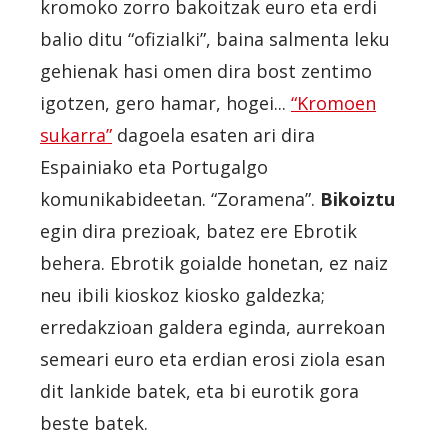
kromoko zorro bakoitzak euro eta erdi
balio ditu “ofizialki”, baina salmenta leku
gehienak hasi omen dira bost zentimo
igotzen, gero hamar, hogei...
“Kromoen
sukarra”
dagoela esaten ari dira
Espainiako eta Portugalgo
komunikabideetan. “Zoramena”.
Bikoiztu
egin dira prezioak, batez ere Ebrotik
behera. Ebrotik goialde honetan, ez naiz
neu ibili kioskoz kiosko galdezka;
erredakzioan galdera eginda, aurrekoan
semeari euro eta erdian erosi ziola esan
dit lankide batek, eta bi eurotik gora
beste batek.