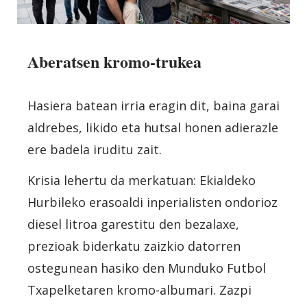
Aberatsen kromo-trukea
Hasiera batean irria eragin dit, baina garai
aldrebes, likido eta hutsal honen adierazle
ere badela iruditu zait.
Krisia lehertu da merkatuan: Ekialdeko
Hurbileko erasoaldi inperialisten ondorioz
diesel litroa garestitu den bezalaxe,
prezioak biderkatu zaizkio datorren
ostegunean hasiko den Munduko Futbol
Txapelketaren kromo-albumari. Zazpi