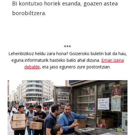
Bi kontutxo horiek esanda, goazen astea
borobiltzera.
***
Lehenbizikoz heldu zara hona? Goizeroko buletin bat da hau,
eguna informaturik hasteko balio ahal dizuna.
Eman izena
debalde
, eta jaso egunero zure postontzian.