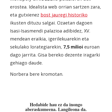
erostea. Idealista web orrian sartzen zara,
eta gutxienez
bost jauregi historiko
ikusten dituzu salgai. Ozaetan dagoen
Isasi-Isasmendi palazioa adibidez, XV.
mendean eraikia, igerilekuarekin eta
sekulako lorategiarekin,
7,5 milioi
euroan
dago jarrita. Gisa bereko dezente iragarki
gehiago daude.
Norbera bere kromotan.
Hedabide hau ez da inongo
aberaskumeena. Langileona da.