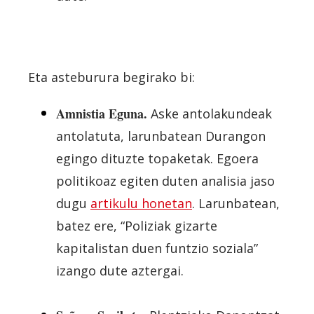
Eta asteburura begirako bi:
Amnistia Eguna.
Aske antolakundeak
antolatuta, larunbatean Durangon
egingo dituzte topaketak. Egoera
politikoaz egiten duten analisia jaso
dugu
artikulu honetan
. Larunbatean,
batez ere, “Poliziak gizarte
kapitalistan duen funtzio soziala”
izango dute aztergai.