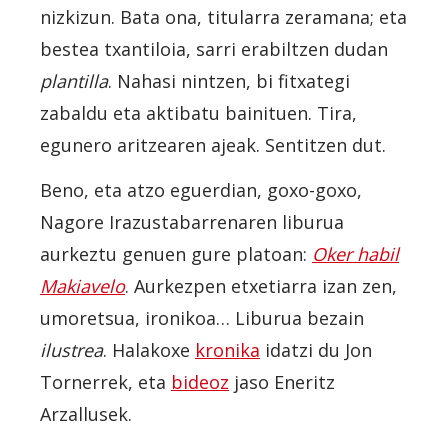
nizkizun. Bata ona, titularra zeramana; eta
bestea txantiloia, sarri erabiltzen dudan
plantilla
. Nahasi nintzen, bi fitxategi
zabaldu eta aktibatu bainituen. Tira,
egunero aritzearen ajeak. Sentitzen dut.
Beno, eta atzo eguerdian, goxo-goxo,
Nagore Irazustabarrenaren liburua
aurkeztu genuen gure platoan:
Oker habil
Makiavelo
. Aurkezpen etxetiarra izan zen,
umoretsua, ironikoa… Liburua bezain
ilustrea
. Halakoxe
kronika
idatzi du Jon
Tornerrek, eta
bideoz
jaso Eneritz
Arzallusek.