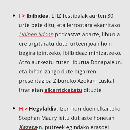
I >
Ibilbidea.
EHZ festibalak aurten 30
urte bete ditu, eta lerrootara ekarritako
Uhinen Ildoan
podcastaz aparte, liburua
ere argitaratu dute, urteen joan honi
begira ipintzeko, ibilbideaz mintzatzeko.
Atzo aurkeztu zuten liburua Donapaleun,
eta bihar izango dute bigarren
presentazioa Ziburuko Azokan. Euskal
Irratietan
elkarrizketatu
dituzte.
H >
Hegalaldia.
Izen hori duen elkarteko
Stephan Maury leitu dut aste honetan
Kazeta
-n, putreek egindako erasoei