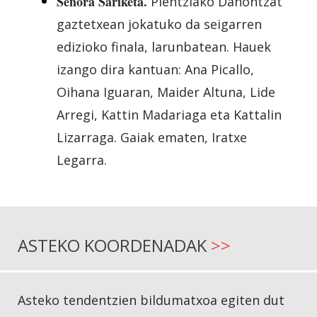
Señora Sariketa.
Plentziako Danontzat
gaztetxean jokatuko da seigarren
edizioko finala, larunbatean. Hauek
izango dira kantuan: Ana Picallo,
Oihana Iguaran, Maider Altuna, Lide
Arregi, Kattin Madariaga eta Kattalin
Lizarraga. Gaiak ematen, Iratxe
Legarra.
ASTEKO KOORDENADAK
>>
Asteko tendentzien bildumatxoa egiten dut