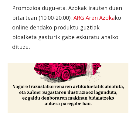
Promozioa dugu-eta. Azokak irauten duen
bitartean (10:00-20:00),
ARGIAren Azoka
ko
online dendako produktu guztiak
bidalketa gasturik gabe eskuratu ahalko
dituzu.