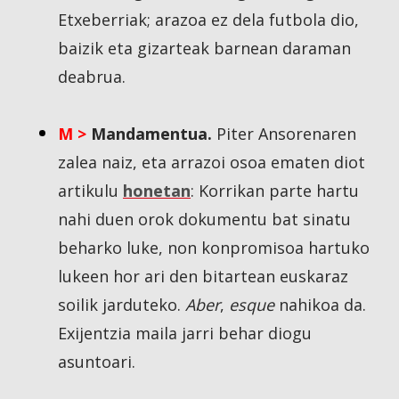
Etxeberriak; arazoa ez dela futbola dio,
baizik eta gizarteak barnean daraman
deabrua.
M >
Mandamentua.
Piter Ansorenaren
zalea naiz, eta arrazoi osoa ematen diot
artikulu
honetan
: Korrikan parte hartu
nahi duen orok dokumentu bat sinatu
beharko luke, non konpromisoa hartuko
lukeen hor ari den bitartean euskaraz
soilik jarduteko.
Aber
,
esque
nahikoa da.
Exijentzia maila jarri behar diogu
asuntoari.