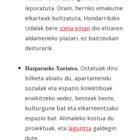
leporatuta. Orain, herriko emakume
elkarteak bultzatuta, Hondarribiko
Udalak bere
izena eman
dio elizaren
aldameneko plazari, ez baitzeukan
deiturarik.
Hazparneko Xuriatea.
Ostatuak diru
bilketa abiatu du, apartamendu
sozialak eta espazio kolektiboak
eraikitzeko xedez, besteak beste,
kulturgune bat eta elkarteentzako
espazio bat. Alimaleko kostua du
proiektuak, eta
laguntza
galdegin
dute.