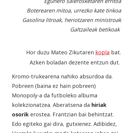
Egunero salerosketaren erritoa
Boterearen mitoa, urrezko kate tinkoa
Gasolina litroak, heriotzaren ministroak
Galtzaileak betikoak
Hor duzu Mateo Zikutaren
kopla
bat.
Azken boladan dezente entzun dut.
Kromo-trukearena nahiko absurdoa da.
Pobreen (baina ez hain pobreen)
Monopoly-a da futboleko albuma
kolekzionatzea. Aberatsena da
hiriak
osorik
erostea. Frantzian bai behintzat.
Edo egiteko gai dira, gutxienez. Adibidez,