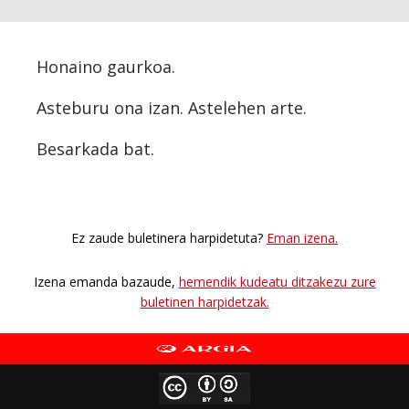
Honaino gaurkoa
.
Asteburu ona izan. Astelehen arte.
Besarkada bat.
Ez zaude buletinera harpidetuta?
Eman izena.
Izena emanda bazaude,
hemendik kudeatu ditzakezu zure
buletinen harpidetzak.