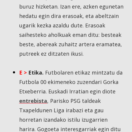
buruz hizketan. Izan ere, azken egunetan
hedatu egin dira erasoak, eta abeltzain
ugarik kezka azaldu dute. Erasoak
saihesteko aholkuak eman ditu: besteak
beste, abereak zuhaitz artera eramatea,
putreek ez ditzaten ikusi.
E >
Etika.
Futbolaren etikaz mintzatu da
Futbola 00 ekimeneko zuzendari Gorka
Etxeberria. Euskadi Irratian egin diote
entrebista
, Parisko PSG taldeak
Txapeldunen Liga irabazi eta gau
horretan izandako istilu izugarrien
harira. Gogoeta interesgarriak egin ditu