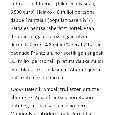
kobratzen dituenari (bikoteen kasuan,
6.500 euro). Halako 4,8 milioi pertsona
daude Frantzian (populazioaren %14).
Baina ez pentsa “aberats” horiek esan
dizudan muga ozta-ozta gainditzen
dutenik. Zeren, 4,8 milioi “aberats” baldin
badaude Frantzian, horietatik gehiengoak,
3,5 milioi pertsonak, pilatuta dauka milioi
eurotik gorako ondasuna. “Aberats justu
bat” izatea ez da ohikoa.
Enpin
. Haien kromoak trukatzen dituzte
aberatsek. Agian frantses horietakoren
bati begi artean sartuko zaio bere
Monopoly-an
Araba
ko palazioren bat