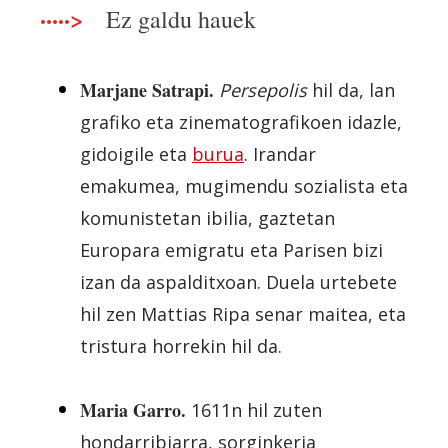
·····>
Ez galdu hauek
Marjane Satrapi.
Persepolis
hil da, lan
grafiko eta zinematografikoen idazle,
gidoigile eta
burua
. Irandar
emakumea, mugimendu sozialista eta
komunistetan ibilia, gaztetan
Europara emigratu eta Parisen bizi
izan da aspalditxoan. Duela urtebete
hil zen Mattias Ripa senar maitea, eta
tristura horrekin hil da.
Maria Garro.
1611n hil zuten
hondarribiarra, sorginkeria