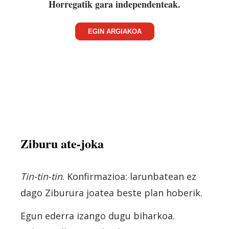
Horregatik gara independenteak.
EGIN ARGIAKOA
Ziburu ate-joka
Tin-tin-tin
. Konfirmazioa: larunbatean ez
dago Ziburura joatea beste plan hoberik.
Egun ederra izango dugu biharkoa.