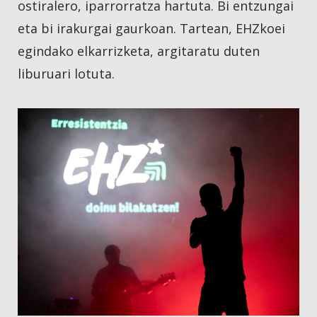
ostiralero, iparrorratza hartuta. Bi entzungai
eta bi irakurgai gaurkoan. Tartean, EHZkoei
egindako elkarrizketa, argitaratu duten
liburuari lotuta.