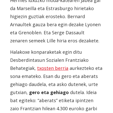
Hermès luxuzko moda-katearen jabea gai
da Marseilla eta Estrasburgo hirietako
higiezin guztiak erosteko. Bernard
Arnaultek gauza bera egin dezake Lyonen
eta Grenoblen. Eta Serge Dassault
zenaren semeek Lille hiria eros dezakete.
Halakoxe konparaketak egin ditu
Desberdintasun Sozialen Frantziako
Behategiak,
txosten berria
aurkezteko eta
sona emateko. Esan du gero eta aberats
gehiago daudela, eta asko dutenek, urte
gutxian,
gero eta gehiago
dutela. Ideia
bat egiteko: “aberats” etiketa ipintzen
zaio Frantzian hilean 4.300 euroko garbi