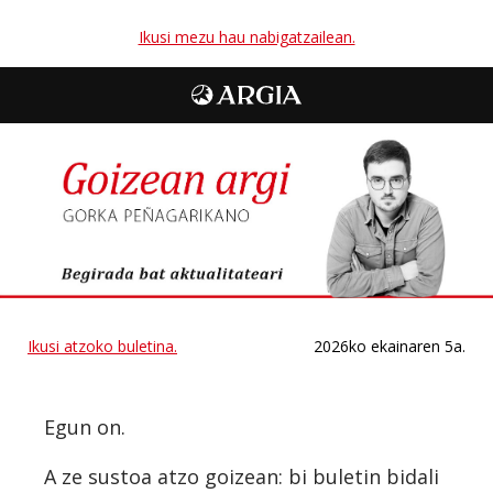
Ikusi mezu hau nabigatzailean.
Ikusi atzoko buletina.
2026ko ekainaren 5a.
Egun on.
A ze sustoa atzo goizean: bi buletin bidali