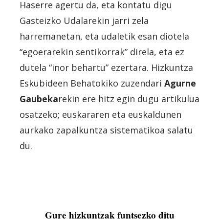
Haserre agertu da, eta kontatu digu
Gasteizko Udalarekin jarri zela
harremanetan, eta udaletik esan diotela
“egoerarekin sentikorrak” direla, eta ez
dutela “inor behartu” ezertara. Hizkuntza
Eskubideen Behatokiko zuzendari
Agurne
Gaubeka
rekin ere hitz egin dugu artikulua
osatzeko; euskararen eta euskaldunen
aurkako zapalkuntza sistematikoa salatu
du.
Gure hizkuntzak funtsezko ditu