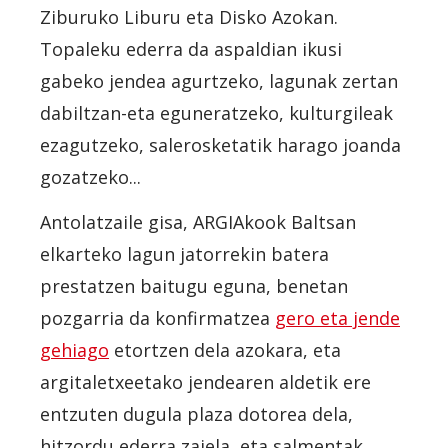
Ziburuko Liburu eta Disko Azokan.
Topaleku ederra da aspaldian ikusi
gabeko jendea agurtzeko, lagunak zertan
dabiltzan-eta eguneratzeko, kulturgileak
ezagutzeko, salerosketatik harago joanda
gozatzeko...
Antolatzaile gisa, ARGIAkook Baltsan
elkarteko lagun jatorrekin batera
prestatzen baitugu eguna, benetan
pozgarria da konfirmatzea
gero eta jende
gehiago
etortzen dela azokara, eta
argitaletxeetako jendearen aldetik ere
entzuten dugula plaza dotorea dela,
hitzordu ederra zaiela, eta salmentak