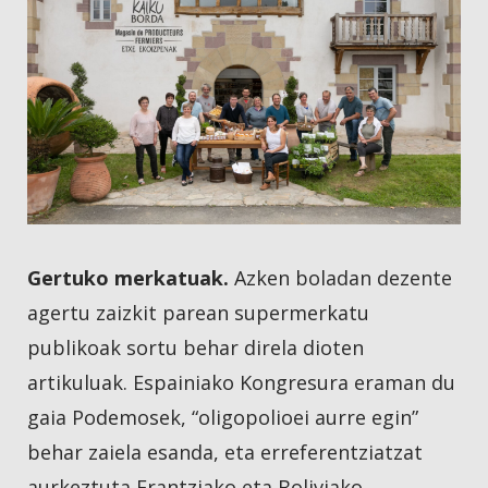
Gertuko merkatuak.
Azken boladan dezente
agertu zaizkit parean supermerkatu
publikoak sortu behar direla dioten
artikuluak. Espainiako Kongresura eraman du
gaia Podemosek, “oligopolioei aurre egin”
behar zaiela esanda, eta erreferentziatzat
aurkeztuta Frantziako eta Boliviako