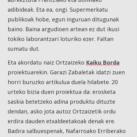
adibideak. Eta ea, ongi. Supermerkatu
publikoak hobe, egun inguruan ditugunak
baino. Baina argudioen artean ez dut ikusi
tokiko laborantzari loturiko ezer. Faltan
sumatu dut.
Eta akordatu naiz Ortzaizeko
Kaiku Borda
proiektuarekin. Garazi Zabaletak idatzi zuen
horri buruzko artikulua duela hilabete. 20
urteko bizia duen proiektua da: erosketa
saskia betetzeko adina produktu dituzte
dendan, asko jota autoz Ortzaizetik ordu
erdira dauden etxaldeetakoak denak ere.
Badira salbuespenak, Nafarroako Erriberako