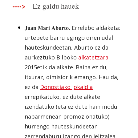
·····>
Ez galdu hauek
Juan Mari Aburto.
Errelebo aldaketa:
urtebete barru egingo diren udal
hauteskundeetan, Aburto ez da
aurkeztuko Bilboko
alkatetzara
.
2015etik da alkate. Baina ez du,
itxuraz, dimisiorik emango. Hau da,
ez da
Donostiako jokaldia
errepikatuko, ez dute alkate
izendatuko (eta ez dute hain modu
nabarmenean promozionatuko)
hurrengo hauteskundeetan
zerrendaburu izango den jeltzalea.