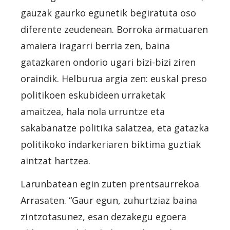
gauzak gaurko egunetik begiratuta oso
diferente zeudenean. Borroka armatuaren
amaiera iragarri berria zen, baina
gatazkaren ondorio ugari bizi-bizi ziren
oraindik. Helburua argia zen: euskal preso
politikoen eskubideen urraketak
amaitzea, hala nola urruntze eta
sakabanatze politika salatzea, eta gatazka
politikoko indarkeriaren biktima guztiak
aintzat hartzea.
Larunbatean
egin zuten prentsaurrekoa
Arrasaten. “Gaur egun, zuhurtziaz baina
zintzotasunez, esan dezakegu egoera