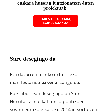
euskara hutsean funtzionatzen duten
proiektuak.
BABESTU EUSKARA,
EGIN ARGIAKOA
Sare desegingo da
Eta datorren urteko urtarrileko
manifestazioa
azkena
izango da.
Epe laburrean desegingo da Sare
Herritarra, euskal preso politikoen
sostengurako elkartea. 2014an sortu zen,