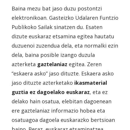
Baina mezu bat jaso duzu postontzi
elektronikoan. Gasteizko Udalaren Funtzio
Publikoko Sailak sinatzen du. Esaten
dizute euskaraz etsamina egitea hautatu
duzuenoi zuzendua dela, eta normalki ezin
dela, baina posible izango duzula
azterketa
gaztelaniaz
egitea. Zeren
“eskaera asko” jaso dituzte. Eskaera asko
jaso dituzte azterketako
ikasmaterial
guztia ez dagoelako euskaraz
, eta ez
delako hain osatua, elebitan dagoenean
ere gaztelaniaz informazio hobea eta
osatuagoa dagoela euskarazko bertsioan
baino. Beraz, euskaraz etsaminatzea