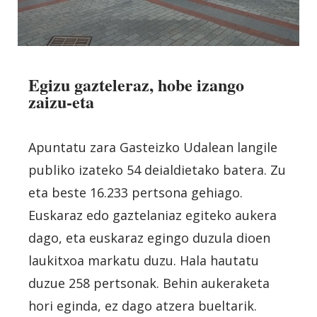
Egizu gazteleraz, hobe izango
zaizu-eta
Apuntatu zara Gasteizko Udalean langile
publiko izateko 54 deialdietako batera. Zu
eta beste 16.233 pertsona gehiago.
Euskaraz edo gaztelaniaz egiteko aukera
dago, eta euskaraz egingo duzula dioen
laukitxoa markatu duzu. Hala hautatu
duzue 258 pertsonak. Behin aukeraketa
hori eginda, ez dago atzera bueltarik.