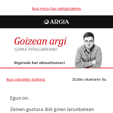
Ikusi mezu hau nabigatzailean.
Ikusi ostiraleko buletina.
2026ko ekainaren 8a.
Egun on.
Zeinen gustura ibili ginen larunbatean