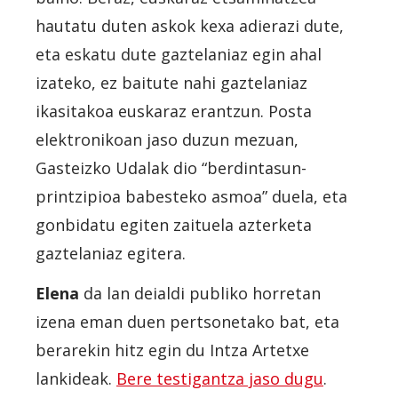
hautatu duten askok kexa adierazi dute,
eta eskatu dute gaztelaniaz egin ahal
izateko, ez baitute nahi gaztelaniaz
ikasitakoa euskaraz erantzun. Posta
elektronikoan jaso duzun mezuan,
Gasteizko Udalak dio “berdintasun-
printzipioa babesteko asmoa” duela, eta
gonbidatu egiten zaituela azterketa
gaztelaniaz egitera.
Elena
da lan deialdi publiko horretan
izena eman duen pertsonetako bat, eta
berarekin hitz egin du Intza Artetxe
lankideak.
Bere testigantza jaso dugu
.