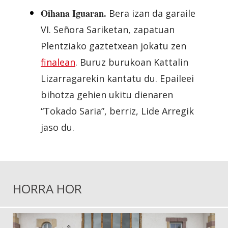
Oihana Iguaran.
Bera izan da garaile
VI. Señora Sariketan, zapatuan
Plentziako gaztetxean jokatu zen
finalean
. Buruz burukoan Kattalin
Lizarragarekin kantatu du. Epaileei
bihotza gehien ukitu dienaren
“Tokado Saria”, berriz, Lide Arregik
jaso du.
HORRA HOR