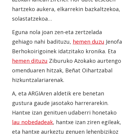
hartzeko aukera, elkarrekin bazkaltzekoa,
solastatzekoa…
Eguna nola joan zen-eta zertzelada
gehiago nahi badituzu,
hemen duzu
Jenofa
Berhokoirigoinek idatzitako kronika. Eta
hemen dituzu
Ziburuko Azokako aurtengo
omenduaren hitzak, Beñat Oihartzabal
hizkuntzalariarenak.
A, eta ARGIAren aldetik ere benetan
gustura gaude jasotako harrerarekin.
Hantxe izan genituen udaberri honetako
lau nobedadeak
, hantxe izan ziren egileak,
eta hantxe aurkeztu genuen lehenbizikoz