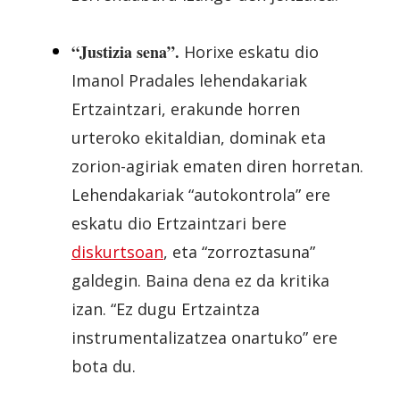
“Justizia sena”.
Horixe eskatu dio
Imanol Pradales lehendakariak
Ertzaintzari, erakunde horren
urteroko ekitaldian, dominak eta
zorion-agiriak ematen diren horretan.
Lehendakariak “autokontrola” ere
eskatu dio Ertzaintzari bere
diskurtsoan
, eta “zorroztasuna”
galdegin. Baina dena ez da kritika
izan. “Ez dugu Ertzaintza
instrumentalizatzea onartuko” ere
bota du.