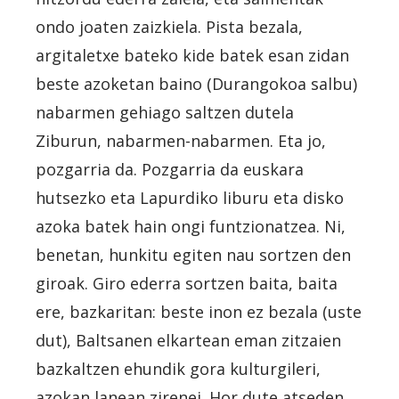
ondo joaten zaizkiela. Pista bezala,
argitaletxe bateko kide batek esan zidan
beste azoketan baino (Durangokoa salbu)
nabarmen gehiago saltzen dutela
Ziburun, nabarmen-nabarmen. Eta jo,
pozgarria da. Pozgarria da euskara
hutsezko eta Lapurdiko liburu eta disko
azoka batek hain ongi funtzionatzea. Ni,
benetan, hunkitu egiten nau sortzen den
giroak. Giro ederra sortzen baita, baita
ere, bazkaritan: beste inon ez bezala (uste
dut), Baltsanen elkartean eman zitzaien
bazkaltzen ehundik gora kulturgileri,
azokan lanean zirenei. Hor dute atseden