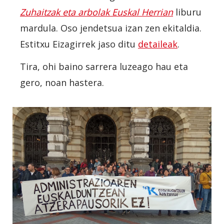
Zuhaitzak eta arbolak Euskal Herrian
liburu
mardula. Oso jendetsua izan zen ekitaldia.
Estitxu Eizagirrek jaso ditu
detaileak
.
Tira, ohi baino sarrera luzeago hau eta
gero, noan hastera.