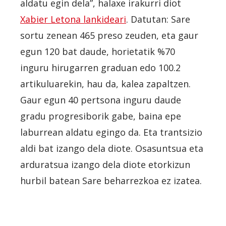
aldatu egin dela”, halaxe irakurri diot
Xabier Letona lankideari
. Datutan: Sare
sortu zenean 465 preso zeuden, eta gaur
egun 120 bat daude, horietatik %70
inguru hirugarren graduan edo 100.2
artikuluarekin, hau da, kalea zapaltzen.
Gaur egun 40 pertsona inguru daude
gradu progresiborik gabe, baina epe
laburrean aldatu egingo da. Eta trantsizio
aldi bat izango dela diote. Osasuntsua eta
arduratsua izango dela diote etorkizun
hurbil batean Sare beharrezkoa ez izatea.