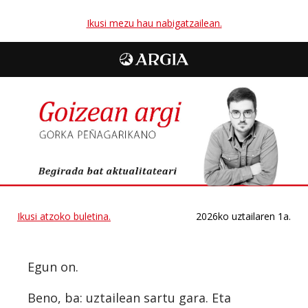
Ikusi mezu hau nabigatzailean.
Ikusi atzoko buletina.
2026ko uztailaren 1a.
Egun on.
Beno, ba: uztailean sartu gara. Eta