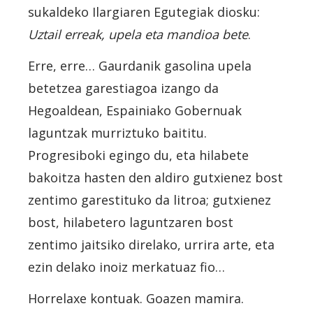
sukaldeko Ilargiaren Egutegiak diosku:
Uztail erreak, upela eta mandioa bete
.
Erre, erre… Gaurdanik gasolina upela
betetzea garestiagoa izango da
Hegoaldean, Espainiako Gobernuak
laguntzak murriztuko baititu.
Progresiboki egingo du, eta hilabete
bakoitza hasten den aldiro gutxienez bost
zentimo garestituko da litroa; gutxienez
bost, hilabetero laguntzaren bost
zentimo jaitsiko direlako, urrira arte, eta
ezin delako inoiz merkatuaz fio…
Horrelaxe kontuak. Goazen mamira.