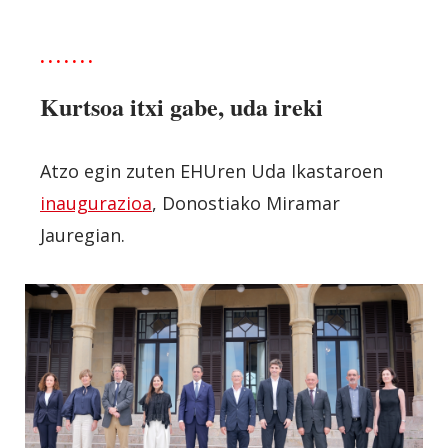
· · · · · · ·
Kurtsoa itxi gabe, uda ireki
Atzo egin zuten EHUren Uda Ikastaroen
inaugurazioa
, Donostiako Miramar
Jauregian.