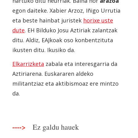
hartuko ditu neurriak. Baina hor
arazoa
egon daiteke. Xabier Arzoz, Iñigo Urrutia
eta beste hainbat juristek
horixe uste
dute
. EH Bilduko Josu Aztiriak zalantzak
ditu. Aldiz, EAJkoak oso konbentzituta
ikusten ditu. Ikusiko da.
Elkarrizketa
zabala eta interesgarria da
Aztiriarena. Euskararen aldeko
militantziaz eta aktibismoaz ere mintzo
da.
·····>
Ez galdu hauek