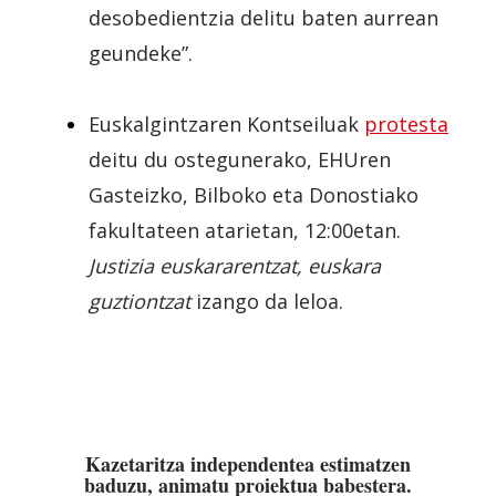
desobedientzia delitu baten aurrean
geundeke”.
Euskalgintzaren Kontseiluak
protesta
deitu du ostegunerako, EHUren
Gasteizko, Bilboko eta Donostiako
fakultateen atarietan, 12:00etan.
Justizia euskararentzat, euskara
guztiontzat
izango da leloa.
Kazetaritza independentea estimatzen
baduzu, animatu proiektua babestera.