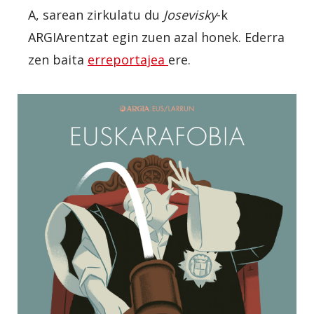
A, sarean zirkulatu du
Josevisky
-k
ARGIArentzat egin zuen azal honek. Ederra
zen baita
erreportajea
ere.