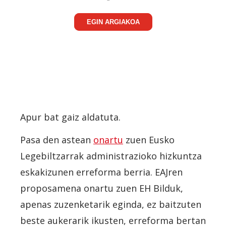
EGIN ARGIAKOA
Apur bat gaiz aldatuta.
Pasa den astean
onartu
zuen Eusko
Legebiltzarrak administrazioko hizkuntza
eskakizunen erreforma berria. EAJren
proposamena onartu zuen EH Bilduk,
apenas zuzenketarik eginda, ez baitzuten
beste aukerarik ikusten, erreforma bertan