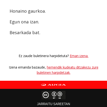
Honaino gaurkoa
.
Egun ona izan.
Besarkada bat.
Ez zaude buletinera harpidetuta?
Eman izena.
Izena emanda bazaude,
hemendik kudeatu ditzakezu zure
buletinen harpidetzak.
JARRAITU SAREETAN