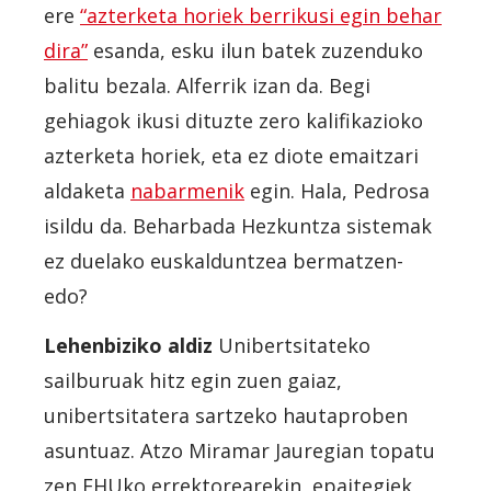
ere
“azterketa horiek berrikusi egin behar
dira”
esanda, esku ilun batek zuzenduko
balitu bezala. Alferrik izan da. Begi
gehiagok ikusi dituzte zero kalifikazioko
azterketa horiek, eta ez diote emaitzari
aldaketa
nabarmenik
egin. Hala, Pedrosa
isildu da. Beharbada Hezkuntza sistemak
ez duelako euskalduntzea bermatzen-
edo?
Lehenbiziko aldiz
Unibertsitateko
sailburuak hitz egin zuen gaiaz,
unibertsitatera sartzeko hautaproben
asuntuaz. Atzo Miramar Jauregian topatu
zen EHUko errektorearekin, epaitegiek