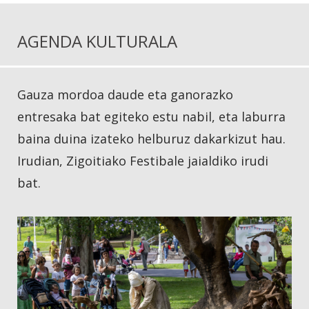
AGENDA KULTURALA
Gauza mordoa daude eta ganorazko
entresaka bat egiteko estu nabil, eta laburra
baina duina izateko helburuz dakarkizut hau.
Irudian, Zigoitiako Festibale jaialdiko irudi
bat.