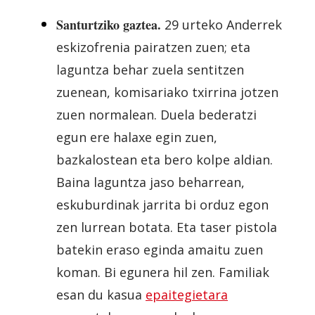
Santurtziko gaztea.
29 urteko Anderrek
eskizofrenia pairatzen zuen; eta
laguntza behar zuela sentitzen
zuenean, komisariako txirrina jotzen
zuen normalean. Duela bederatzi
egun ere halaxe egin zuen,
bazkalostean eta bero kolpe aldian.
Baina laguntza jaso beharrean,
eskuburdinak jarrita bi orduz egon
zen lurrean botata. Eta taser pistola
batekin eraso eginda amaitu zuen
koman. Bi egunera hil zen. Familiak
esan du kasua
epaitegietara