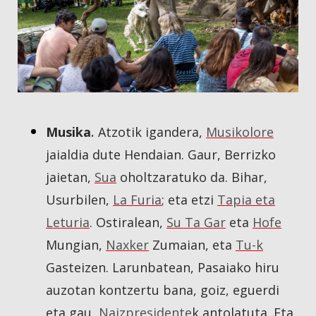
.
Musika
Atzotik igandera,
Musikolore
jaialdia dute Hendaian. Gaur, Berrizko
jaietan,
Sua
oholtzaratuko da. Bihar,
Usurbilen,
La Furia
; eta etzi
Tapia eta
Leturia
. Ostiralean,
Su Ta Gar
eta
Hofe
Mungian,
Naxker
Zumaian, eta
Tu-k
Gasteizen. Larunbatean, Pasaiako hiru
auzotan kontzertu bana, goiz, eguerdi
eta gau,
Naizpresidente
k antolatuta. Eta