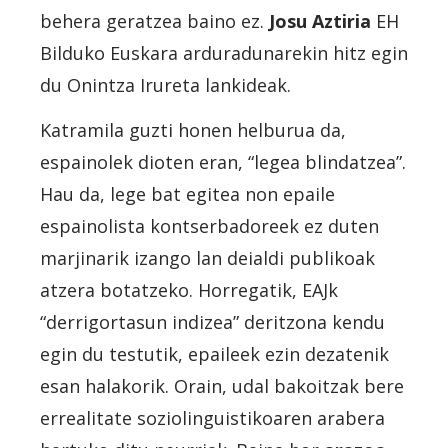
behera geratzea baino ez.
Josu Aztiria
EH
Bilduko Euskara arduradunarekin hitz egin
du Onintza Irureta lankideak.
Katramila guzti honen helburua da,
espainolek dioten eran, “legea blindatzea”.
Hau da, lege bat egitea non epaile
espainolista kontserbadoreek ez duten
marjinarik izango lan deialdi publikoak
atzera botatzeko. Horregatik, EAJk
“derrigortasun indizea” deritzona kendu
egin du testutik, epaileek ezin dezatenik
esan halakorik. Orain, udal bakoitzak bere
errealitate soziolinguistikoaren arabera