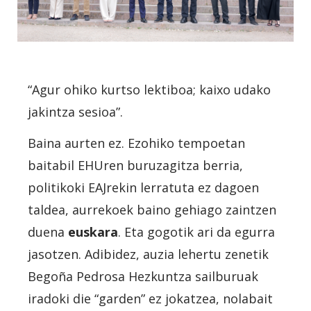
“Agur ohiko kurtso lektiboa; kaixo udako
jakintza sesioa”.
Baina aurten ez. Ezohiko tempoetan
baitabil EHUren buruzagitza berria,
politikoki EAJrekin lerratuta ez dagoen
taldea, aurrekoek baino gehiago zaintzen
duena
euskara
. Eta gogotik ari da egurra
jasotzen. Adibidez, auzia lehertu zenetik
Begoña Pedrosa Hezkuntza sailburuak
iradoki die “garden” ez jokatzea, nolabait