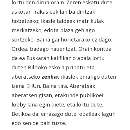
lortu den dirua orain. Zeren eskatu dute
askotan irakasleek lan baldintzak
hobetzeko; ikasle taldeek matrikulak
merkatzeko; edota plaza gehiago
sortzeko. Baina gai horietarako ez dago.
Ordea, badago hauentzat.
Orain kontua
da ea Euskaran kalifikazio apala lortu
duten Bilboko eskola pribatu eta
aberatseko
zenbat
ikaslek emango duten
izena EHUn. Baina tira. Aberatsak
aberatsen gisan, erakunde publikoei
lobby lana egin diete, eta lortu dute.
Betikoa da: errazago dute, epaileak lagun
edo senide baitituzte.