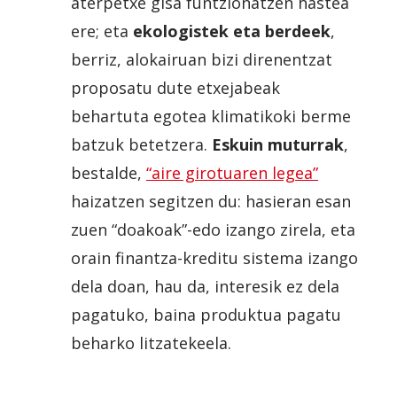
aterpetxe gisa funtzionatzen hastea
ere; eta
ekologistek eta berdeek
,
berriz, alokairuan bizi direnentzat
proposatu dute etxejabeak
behartuta egotea klimatikoki berme
batzuk betetzera.
Eskuin muturrak
,
bestalde,
“aire girotuaren legea”
haizatzen segitzen du: hasieran esan
zuen “doakoak”-edo izango zirela, eta
orain finantza-kreditu sistema izango
dela doan, hau da, interesik ez dela
pagatuko, baina produktua pagatu
beharko litzatekeela.