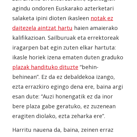
agindu ondoren Euskarako azterketari
salaketa ipini dioten ikasleen
notak ez
daitezela aintzat hartu
haien amaierako
kalifikazioan. Sailburuak eta errektoreak
iragarpen bat egin zuten elkar hartuta:
ikasle horiek izena ematen duten graduko
plazak handituko dituzte
“behin-
behinean”. Ez da ez debaldekoa izango,
ezta errazkiro egingo dena ere, baina argi
esan dute: “Auzi honengatik ez da inor
bere plaza gabe geratuko, ez zuzenean
eragiten diolako, ezta zeharka ere”.
Harritu nauena da, baina, zeinen erraz