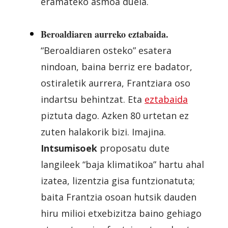
eramateko asmoa duela.
Beroaldiaren aurreko eztabaida.
“Beroaldiaren osteko” esatera
nindoan, baina berriz ere badator,
ostiraletik aurrera, Frantziara oso
indartsu behintzat. Eta
eztabaida
piztuta dago. Azken 80 urtetan ez
zuten halakorik bizi. Imajina.
Intsumisoek
proposatu dute
langileek “baja klimatikoa” hartu ahal
izatea, lizentzia gisa funtzionatuta;
baita Frantzia osoan hutsik dauden
hiru milioi etxebizitza baino gehiago