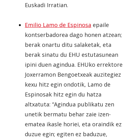
Euskadi Irratian.
Emilio Lamo de Espinosa
epaile
kontserbadorea dago honen atzean;
berak onartu ditu salaketak, eta
berak sinatu du EHU estutasunean
ipini duen agindua. EHUko errektore
Joxerramon Bengoetxeak auzitegiez
kexu hitz egin ondotik, Lamo de
Espinosak hitz egin du hatza
altxatuta: “Agindua publikatu zen
unetik bermatu behar zaie izen-
ematea ikasle horiei, eta oraindik ez
duzue egin; egiten ez baduzue,