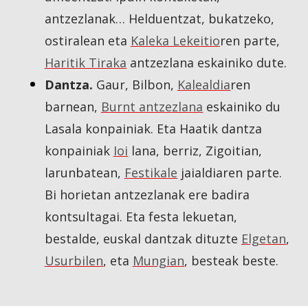
antzezlanak… Helduentzat, bukatzeko,
ostiralean eta
Kaleka Lekeitio
ren parte,
Haritik Tiraka
antzezlana eskainiko dute.
Dantza.
Gaur, Bilbon,
Kalealdia
ren
barnean,
Burnt antzezlana
eskainiko du
Lasala konpainiak. Eta Haatik dantza
konpainiak
Ioi
lana, berriz, Zigoitian,
larunbatean,
Festikale
jaialdiaren parte.
Bi horietan antzezlanak ere badira
kontsultagai. Eta festa lekuetan,
bestalde, euskal dantzak dituzte
Elgetan
,
Usurbilen
, eta
Mungian
, besteak beste.