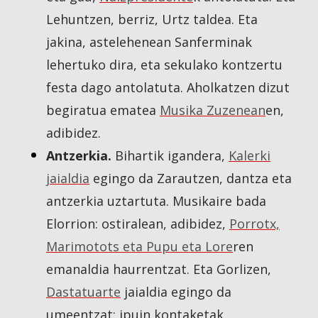
Lehuntzen, berriz, Urtz taldea. Eta
jakina, astelehenean Sanferminak
lehertuko dira, eta sekulako kontzertu
festa dago antolatuta. Aholkatzen dizut
begiratua ematea
Musika Zuzenean
en,
adibidez.
Antzerkia.
Bihartik igandera,
Kalerki
jaialdia
egingo da Zarautzen, dantza eta
antzerkia uztartuta. Musikaire bada
Elorrion: ostiralean, adibidez,
Porrotx,
Marimotots eta Pupu eta Lore
ren
emanaldia haurrentzat. Eta Gorlizen,
Dastatuarte
jaialdia egingo da
umeentzat: ipuin kontaketak,