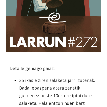
Detaile gehiago gaiaz:
25 ikasle ziren salaketa jarri zutenak.
Bada, ebazpena atera zenetik
gutxienez beste 10ek ere ipini dute
salaketa. Hala entzun nuen bart