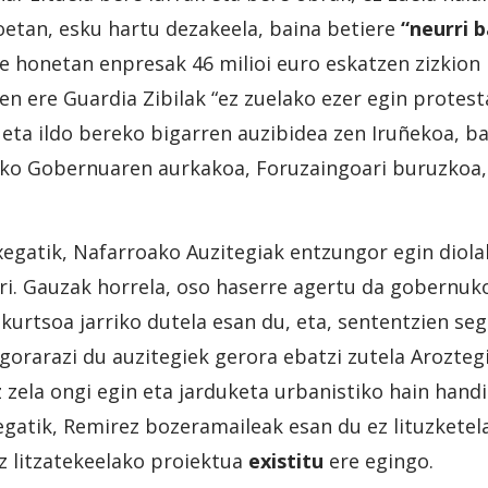
koetan, esku hartu dezakeela, baina betiere
“neurri 
de honetan enpresak 46 milioi euro eskatzen zizkion
zen ere Guardia Zibilak “ez zuelako ezer egin protes
 eta ildo bereko bigarren auzibidea zen Iruñekoa, ba
ako Gobernuaren aurkakoa, Foruzaingoari buruzkoa,
xegatik, Nafarroako Auzitegiak entzungor egin diola
ari. Gauzak horrela, oso haserre agertu da gobernu
kurtsoa jarriko dutela esan du, eta, sententzien se
gorarazi du auzitegiek gerora ebatzi zutela Arozteg
z zela ongi egin eta jarduketa urbanistiko hain hand
regatik, Remirez bozeramaileak esan du ez lituzketel
z litzatekeelako proiektua
existitu
ere egingo.