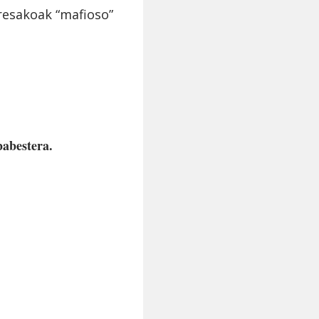
presakoak “mafioso”
babestera.