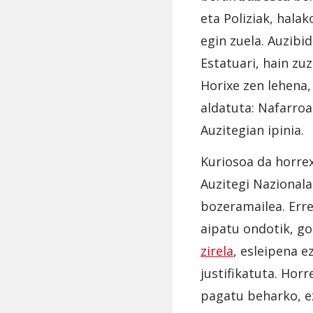
eta Poliziak, hala
egin zuela. Auzibi
Estatuari, hain zu
Horixe zen lehena,
aldatuta: Nafarro
Auzitegian ipinia.
Kuriosoa da horre
Auzitegi Nazional
bozeramailea. Erre
aipatu ondotik, go
zirela
, esleipena e
justifikatuta. Hor
pagatu beharko, e