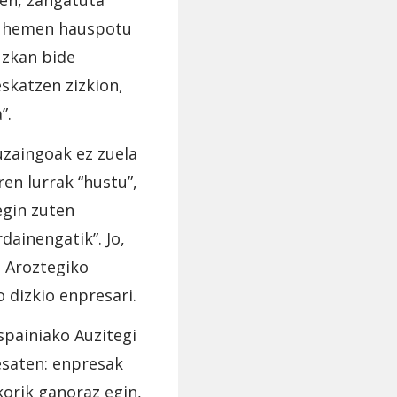
ten, zangatuta
ta hemen hauspotu
uzkan bide
skatzen zizkion,
a”.
uzaingoak ez zuela
ren lurrak “hustu”,
egin zuten
dainengatik”. Jo,
 Aroztegiko
 dizkio enpresari.
spainiako Auzitegi
esaten: enpresak
korik ganoraz egin,