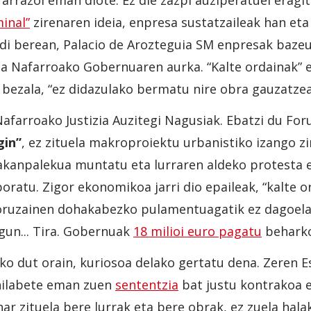
k arrazoi eman diote. Ez die zazpi auziperatuei eragi
minal”
zirenaren ideia, enpresa sustatzaileak han e
ldi berean, Palacio de Arozteguia SM enpresak baze
ta Nafarroako Gobernuaren aurka. “Kalte ordainak” e
a bezala, “ez didazulako bermatu nire obra gauzatze
afarroako Justizia Auzitegi Nagusiak. Ebatzi du For
gin”
, ez zituela makroproiektu urbanistiko izango zi
 akanpalekua muntatu eta lurraren aldeko protesta 
ratu. Zigor ekonomikoa jarri dio epaileak, “kalte or
foruzainen dohakabezko pulamentuagatik ez dagoela
gun... Tira. Gobernuak
18 milioi euro pagatu
beharko
o dut orain, kuriosoa delako gertatu dena. Zeren E
hilabete eman zuen
sententzia
bat justu kontrakoa 
ar zituela bere lurrak eta bere obrak, ez zuela hala