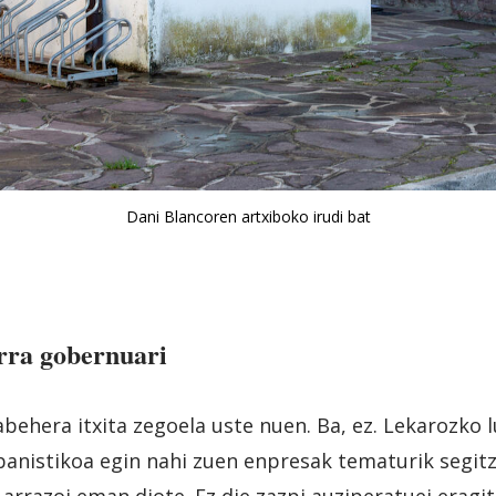
Dani Blancoren artxiboko irudi bat
orra gobernuari
behera itxita zegoela uste nuen. Ba, ez. Lekarozko 
anistikoa egin nahi zuen enpresak tematurik segitz