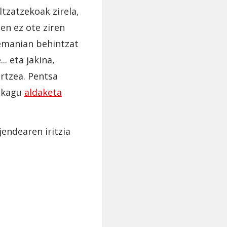
tzatzekoak zirela,
en ez ote ziren
lemanian behintzat
. eta jakina,
rtzea. Pentsa
aukagu
aldaketa
endearen iritzia