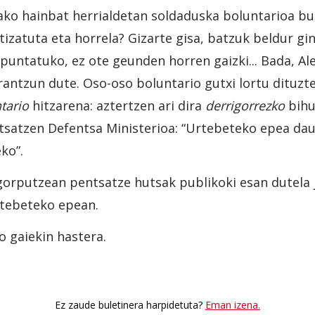
ko hainbat herrialdetan soldaduska boluntarioa bul
izatuta eta horrela? Gizarte gisa, batzuk beldur gin
puntatuko, ez ote geunden horren gaizki... Bada, A
antzun dute. Oso-oso boluntario gutxi lortu dituzte..
tario
hitzarena: aztertzen ari dira
derrigorrezko
bihu
ntsatzen Defentsa Ministerioa: “Urtebeteko epea d
ko”.
 gorputzean pentsatze hutsak publikoki esan dutela j
rtebeteko epean.
o gaiekin hastera.
Ez zaude buletinera harpidetuta?
Eman izena.