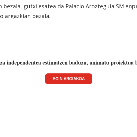
den bezala, gutxi esatea da Palacio Arozteguia SM en
ko argazkian bezala.
za independentea estimatzen baduzu, animatu proiektua 
EGIN ARGIAKOA