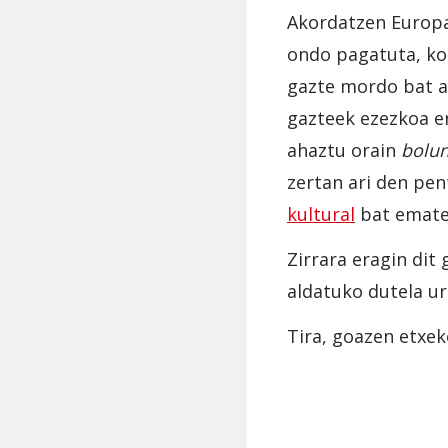
Akordatzen Europa
ondo pagatuta, kot
gazte mordo bat a
gazteek ezezkoa er
ahaztu orain
bolun
zertan ari den pe
kultural
bat emate
Zirrara eragin dit
aldatuko dutela u
Tira, goazen etxek