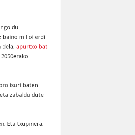
ango du
 baino milioi erdi
a dela,
apurtxo bat
a 2050erako
oro isuri baten
eta zabaldu dute
n. Eta txupinera,