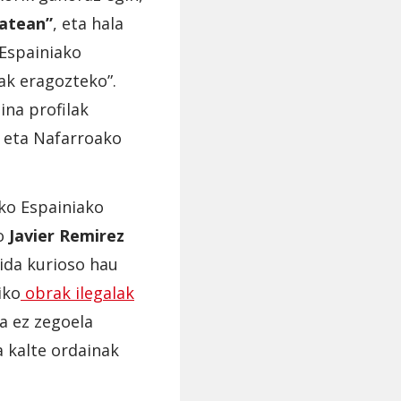
batean”
, eta hala
 Espainiako
tak eragozteko”.
ina profilak
 eta Nafarroako
ko Espainiako
ko
Javier Remirez
gida kurioso hau
iko
obrak ilegalak
ia ez zegoela
a kalte ordainak