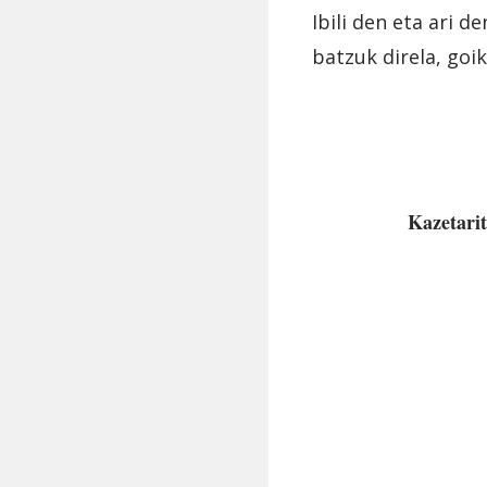
Ibili den eta ari 
batzuk direla, goi
Kazetarit