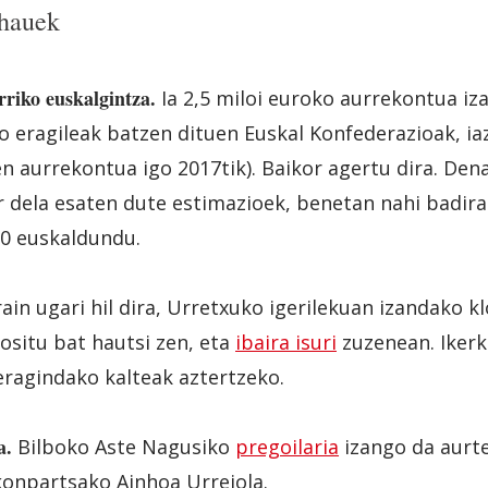
 hauek
riko euskalgintza.
Ia 2,5 miloi euroko aurrekontua iz
o eragileak batzen dituen Euskal Konfederazioak, iaz
en aurrekontua igo 2017tik). Baikor agertu dira. Den
 dela esaten dute estimazioek, benetan nahi badir
30 euskaldundu.
ain ugari hil dira, Urretxuko igerilekuan izandako kl
ositu bat hautsi zen, eta
ibaira isuri
zuzenean. Ikerk
ragindako kalteak aztertzeko.
a.
Bilboko Aste Nagusiko
pregoilaria
izango da aurte
 konpartsako Ainhoa Urrejola.