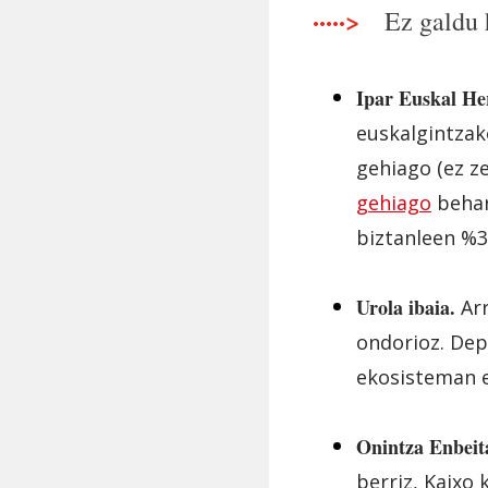
·····>
Ez galdu
Ipar Euskal Her
euskalgintzak
gehiago (ez z
gehiago
behar
biztanleen %
Urola ibaia.
Arr
ondorioz. Dep
ekosisteman e
Onintza Enbeit
berriz, Kaixo