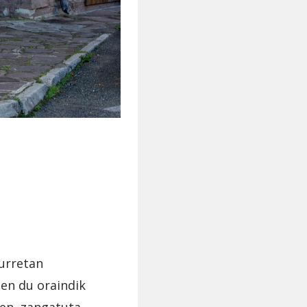
lurretan
en du oraindik