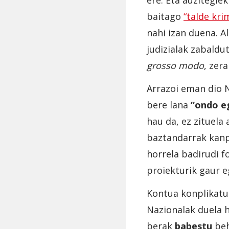
ere. Eta auzitegie
baitago
“talde kri
nahi izan duena. A
judizialak zabaldu
grosso modo
, zer
Arrazoi eman dio N
bere lana
“ondo e
hau da, ez zituela
baztandarrak kanpo
horrela badirudi 
proiekturik gaur e
Kontua konplikatuk
Nazionalak duela 
berak
babestu
beh