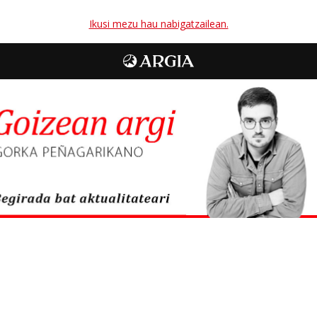
Ikusi mezu hau nabigatzailean.