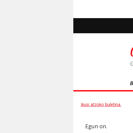
Ikusi atzoko buletina.
Egun on.