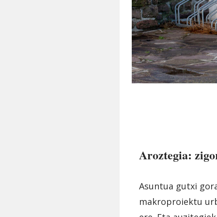
Aroztegia: zig
Asuntua gutxi gora
makroproiektu urb