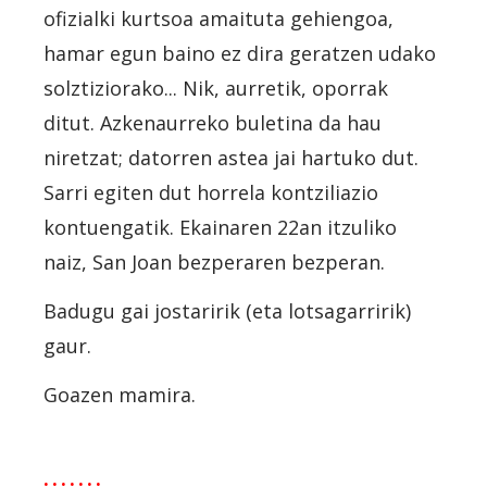
ofizialki kurtsoa amaituta gehiengoa,
hamar egun baino ez dira geratzen udako
solztiziorako... Nik, aurretik, oporrak
ditut. Azkenaurreko buletina da hau
niretzat; datorren astea jai hartuko dut.
Sarri egiten dut horrela kontziliazio
kontuengatik. Ekainaren 22an itzuliko
naiz, San Joan bezperaren bezperan.
Badugu gai jostaririk (eta lotsagarririk)
gaur.
Goazen mamira.
· · · · · · ·