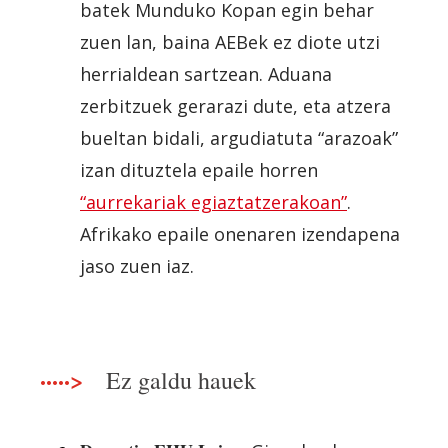
batek Munduko Kopan egin behar
zuen lan, baina AEBek ez diote utzi
herrialdean sartzean. Aduana
zerbitzuek gerarazi dute, eta atzera
bueltan bidali, argudiatuta “arazoak”
izan dituztela epaile horren
“aurrekariak egiaztatzerakoan”
.
Afrikako epaile onenaren izendapena
jaso zuen iaz.
·····>
Ez galdu hauek