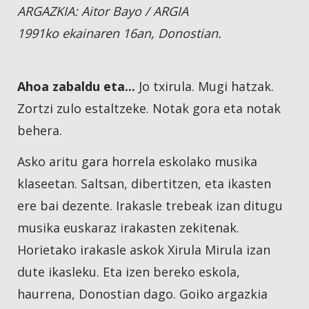
ARGAZKIA: Aitor Bayo / ARGIA
1991ko ekainaren 16an, Donostian.
Ahoa zabaldu eta...
Jo txirula. Mugi hatzak.
Zortzi zulo estaltzeke. Notak gora eta notak
behera.
Asko aritu gara horrela eskolako musika
klaseetan. Saltsan, dibertitzen, eta ikasten
ere bai dezente. Irakasle trebeak izan ditugu
musika euskaraz irakasten zekitenak.
Horietako irakasle askok Xirula Mirula izan
dute ikasleku. Eta izen bereko eskola,
haurrena, Donostian dago. Goiko argazkia