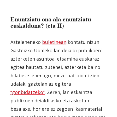
Enuntziatu ona ala enuntziatu
euskalduna? (eta II)
Asteleheneko
buletinean
kontatu nizun
Gasteizko Udaleko lan deialdi publikoen
azterketen asuntoa: etsamina euskaraz
egitea hautatu zutenei, azterketa baino
hilabete lehenago, mezu bat bidali zien
udalak, gaztelaniaz egitera
“gonbidatzeko”
. Zeren, lan eskaintza
publikoen deialdi asko eta askotan
bezalaxe, hor ere ez zegoen ikasmaterial