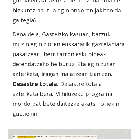
guztia euskaraz (eta behin izena eman eta
hizkuntz hautua egin ondoren jakiten da
gaitegia).
Dena dela, Gasteizko kasuan, batzuk
muzin egin zioten euskaratik gaztelaniara
pasatzeari, herritarron eskubideak
defendatzeko helburuz. Eta egin zuten
azterketa, iragan maiatzean izan zen.
Desastre totala.
Desastre totala
azterketa bera. Mihiluzeko programa
mordo bat bete daitezke akats horiekin
guztiekin.