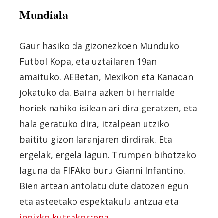
Mundiala
Gaur hasiko da gizonezkoen Munduko
Futbol Kopa, eta uztailaren 19an
amaituko. AEBetan, Mexikon eta Kanadan
jokatuko da. Baina azken bi herrialde
horiek nahiko isilean ari dira geratzen, eta
hala geratuko dira, itzalpean utziko
baititu gizon laranjaren dirdirak. Eta
ergelak, ergela lagun. Trumpen bihotzeko
laguna da FIFAko buru Gianni Infantino.
Bien artean antolatu dute datozen egun
eta asteetako espektakulu antzua eta
inoizko kutsakorrena
.