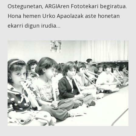
Ostegunetan, ARGIAren Fototekari begiratua.
Hona hemen Urko Apaolazak aste honetan
ekarri digun irudia…