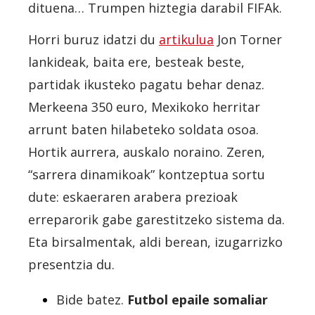
dituena… Trumpen hiztegia darabil FIFAk.
Horri buruz idatzi du
artikulua
Jon Torner
lankideak, baita ere, besteak beste,
partidak ikusteko pagatu behar denaz.
Merkeena 350 euro, Mexikoko herritar
arrunt baten hilabeteko soldata osoa.
Hortik aurrera, auskalo noraino. Zeren,
“sarrera dinamikoak” kontzeptua sortu
dute: eskaeraren arabera prezioak
erreparorik gabe garestitzeko sistema da.
Eta birsalmentak, aldi berean, izugarrizko
presentzia du.
Bide batez.
Futbol epaile somaliar