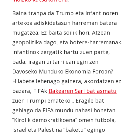
Baina tranpa da Trump eta Infantinoren
artekoa adiskidetasun harreman batera
mugatzea. Ez baita soilik hori. Atzean
geopolitika dago, eta botere-harremanak.
Infantinok zergatik hartu zuen parte,
bada, iragan urtarrilean egin zen
Davoseko Munduko Ekonomia Foroan?
Hilabete lehenago gainera, akordatzen ez
bazara, FIFAk
Bakearen Sari bat asmatu
zuen Trumpi emateko... Eragile bat
gehiago da FIFA mundu nahasi honetan.
“Kirolik demokratikoena” omen futbola,
Israel eta Palestina “baketu” egingo