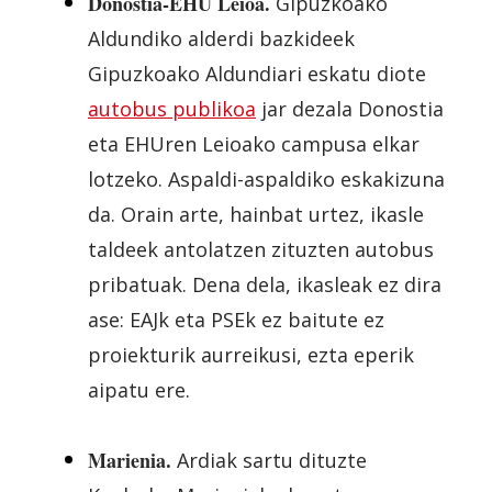
Donostia-EHU Leioa.
Gipuzkoako
Aldundiko alderdi bazkideek
Gipuzkoako Aldundiari eskatu diote
autobus publikoa
jar dezala Donostia
eta EHUren Leioako campusa elkar
lotzeko. Aspaldi-aspaldiko eskakizuna
da. Orain arte, hainbat urtez, ikasle
taldeek antolatzen zituzten autobus
pribatuak. Dena dela, ikasleak ez dira
ase: EAJk eta PSEk ez baitute ez
proiekturik aurreikusi, ezta eperik
aipatu ere.
Marienia
.
Ardiak sartu dituzte