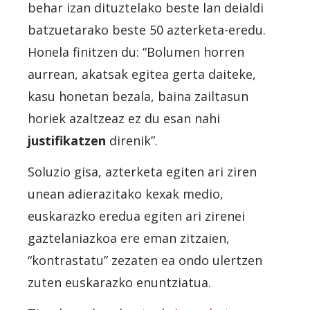
behar izan dituztelako beste lan deialdi
batzuetarako beste 50 azterketa-eredu.
Honela finitzen du: “Bolumen horren
aurrean, akatsak egitea gerta daiteke,
kasu honetan bezala, baina zailtasun
horiek azaltzeaz ez du esan nahi
justifikatzen
direnik”.
Soluzio gisa, azterketa egiten ari ziren
unean adierazitako kexak medio,
euskarazko eredua egiten ari zirenei
gaztelaniazkoa ere eman zitzaien,
“kontrastatu” zezaten ea ondo ulertzen
zuten euskarazko enuntziatua.