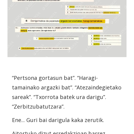
“Pertsona gortasun bat”. “Haragi-
tamainako argazki bat”. “Atezaindegietako
sareak”. “Txorrota batek ura darigu”.
“Zerbitzubatutzara”.
Ene... Guri bai darigula kaka zerutik.
Aitortuko dizut erredakzioan barrez