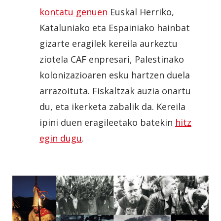
kontatu genuen
Euskal Herriko,
Kataluniako eta Espainiako hainbat
gizarte eragilek kereila aurkeztu
ziotela CAF enpresari, Palestinako
kolonizazioaren esku hartzen duela
arrazoituta. Fiskaltzak auzia onartu
du, eta ikerketa zabalik da. Kereila
ipini duen eragileetako batekin
hitz
egin dugu
.