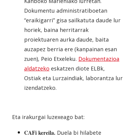
Kanboko Marieniako lurretan.
Dokumentu administratiboetan
“eraikigarri” gisa sailkatuta daude lur
horiek, baina herritarrak
proiektuaren aurka daude, baita
auzapez berria ere (kanpainan esan
zuen), Peio Etxeleku.
Dokumentazioa
aldatzeko
eskatzen diote ELBk,
Ostiak eta Lurzaindiak, laborantza lur
izendatzeko.
Eta irakurgai luzexeago bat:
CAFi kereila.
Duela bi hilabete