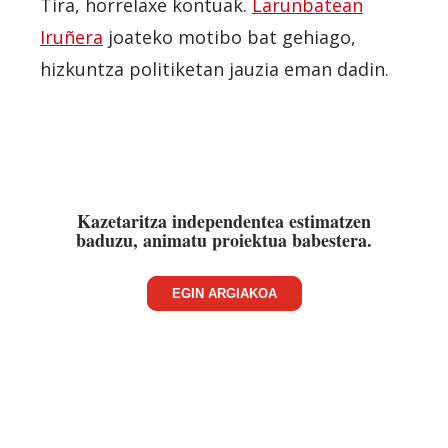
Tira, horrelaxe kontuak.
Larunbatean
Iruñera
joateko motibo bat gehiago,
hizkuntza politiketan jauzia eman dadin.
Kazetaritza independentea estimatzen
baduzu, animatu proiektua babestera.
EGIN ARGIAKOA