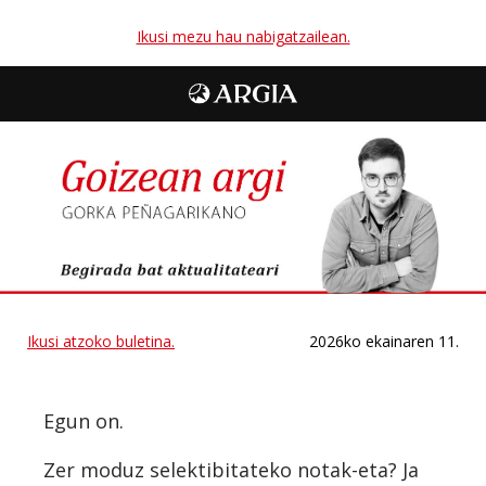
Ikusi mezu hau nabigatzailean.
Ikusi atzoko buletina.
2026ko ekainaren 11.
Egun on.
Zer moduz selektibitateko notak-eta? Ja