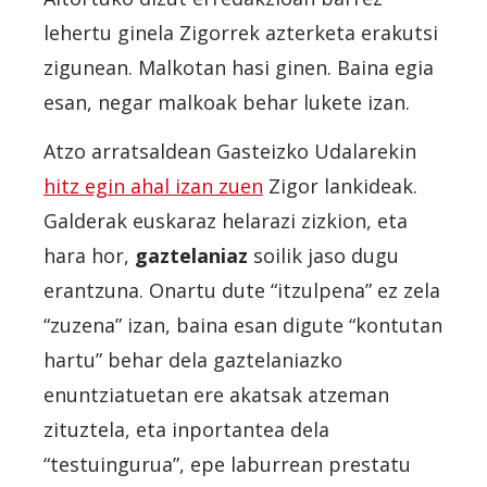
lehertu ginela Zigorrek azterketa erakutsi
zigunean. Malkotan hasi ginen. Baina egia
esan, negar malkoak behar lukete izan.
Atzo arratsaldean Gasteizko Udalarekin
hitz egin ahal izan zuen
Zigor lankideak.
Galderak euskaraz helarazi zizkion, eta
hara hor,
gaztelaniaz
soilik jaso dugu
erantzuna. Onartu dute “itzulpena” ez zela
“zuzena” izan, baina esan digute “kontutan
hartu” behar dela gaztelaniazko
enuntziatuetan ere akatsak atzeman
zituztela, eta inportantea dela
“testuingurua”, epe laburrean prestatu