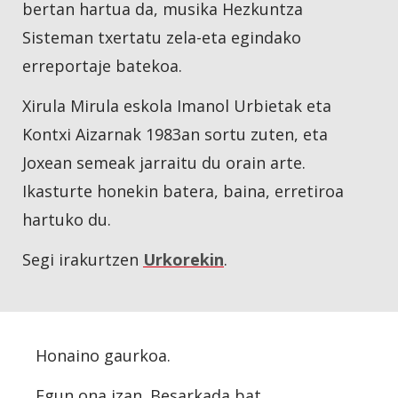
bertan hartua da, musika Hezkuntza
Sisteman txertatu zela-eta egindako
erreportaje batekoa.
Xirula Mirula eskola Imanol Urbietak eta
Kontxi Aizarnak 1983an sortu zuten, eta
Joxean semeak jarraitu du orain arte.
Ikasturte honekin batera, baina, erretiroa
hartuko du.
Segi irakurtzen
Urkorekin
.
Honaino gaurkoa
.
Egun ona izan. Besarkada bat.